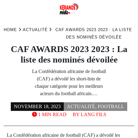
Skip
to
HOME
ACTUALITÉ
CAF AWARDS 2023 2023 : LA LISTE
content
DES NOMINÉS DÉVOILÉE
CAF AWARDS 2023 2023 : La
liste des nominés dévoilée
La Confédération africaine de football
(CAF) a dévoilé les short-lists de
chaque catégorie pour les meilleurs
acteurs du football africain.…
NOVEMBER 18, 2023
ACTUALITÉ
,
FOOTBALL
1 MIN READ
BY
LANG FILS
La Confédération africaine de football (CAF) a dévoilé les