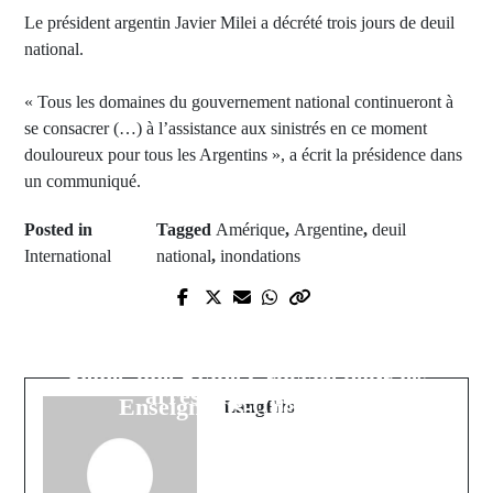
Le président argentin Javier Milei a décrété trois jours de deuil
national.
« Tous les domaines du gouvernement national continueront à
se consacrer (…) à l’assistance aux sinistrés en ce moment
douloureux pour tous les Argentins », a écrit la présidence dans
un communiqué.
Posted in
Tagged
Amérique
,
Argentine
,
deuil
International
national
,
inondations
Prev Post
Next Post
Coup de filet majeur contre le trafic
Victoire Syndicale du SAES : Le
de drogue : près de 100 kg de
Décret de Réversion des Pensions
chanvre indien saisis, cinq
Signé, une Étape Cruciale pour les
arrestations à la clé
Enseignants-Chercheurs
LangFils