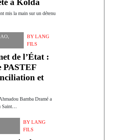
êté à Kolda
nt mis la main sur un détenu
KAO
,
BY
LANG
FILS
et de l’État :
de PASTEF
ciliation et
ze Ahmadou Bamba Dramé a
du Saint…
BY
LANG
FILS