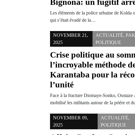
Bignona: un fugitif arr
Les éléments de la police urbaine de Kolda o
qui s’était évadé de la…
NOVEMBER 21,
ACTUALITÉ
,
PA
2025
POLITIQUE
Crise politique au somm
l’incroyable méthode 
Karantaba pour la récon
l’unité
Face à la fracture Diomaye-Sonko, Ousta
mobilisé les militants autour de la prière et 
NOVEMBER 09,
ACTUALITÉ
,
2025
POLITIQUE