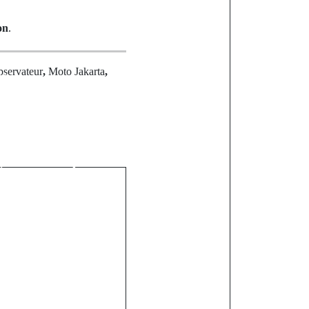
on
.
bservateur
,
Moto Jakarta
,
st
merçants ont
appel » :
é salue la
grève contre
 contrôle
à Sédhiou