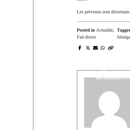
Les prévenus sont désormais
Posted in
Actualité
,
Tagg
Fait divers
Sénéga
P
CAN 2025
Eagles entr
démonstra