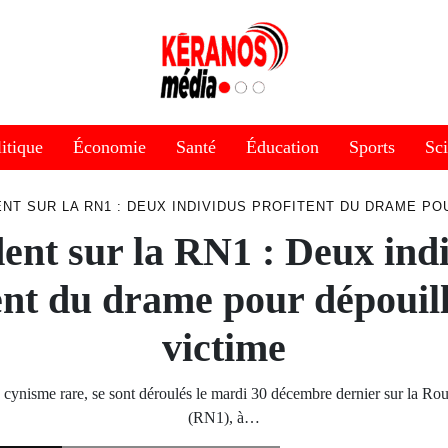
itique
Économie
Santé
Éducation
Sports
Sc
NT SUR LA RN1 : DEUX INDIVIDUS PROFITENT DU DRAME PO
ent sur la RN1 : Deux ind
ent du drame pour dépouil
victime
n cynisme rare, se sont déroulés le mardi 30 décembre dernier sur la Ro
(RN1), à…