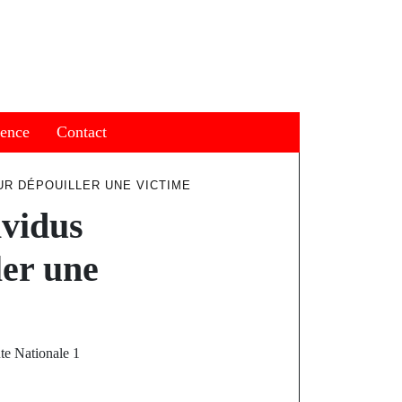
ience
Contact
UR DÉPOUILLER UNE VICTIME
ividus
ler une
ute Nationale 1