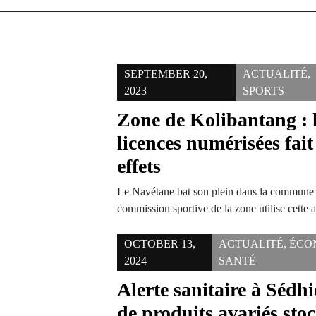
SEPTEMBER 20,
ACTUALITÉ
,
2023
SPORTS
Zone de Kolibantang : l
licences numérisées fait
effets
Le Navétane bat son plein dans la commune
commission sportive de la zone utilise cette
OCTOBER 13,
ACTUALITÉ
,
ÉCO
2024
SANTÉ
Alerte sanitaire à Sédh
de produits avariés sto