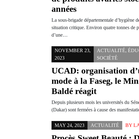
années
La sous-brigade départementale d’hygiène de
situation critique. Environ quatre tonnes de 
d’une…
NOVEMBER 23,
ACTUALITÉ
,
ÉDU
2023
SOCIÉTÉ
UCAD: organisation d’u
mode à la Faseg, le Mi
Baldé réagit
Depuis plusieurs mois les universités du S
(Dakar) sont fermées à cause des manifestat
MAY 24, 2023
ACTUALITÉ
BY
L
Procès Sweet Beauté : D