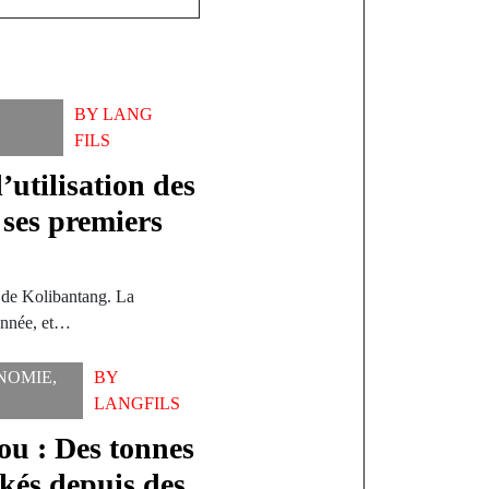
BY
LANG
FILS
’utilisation des
 ses premiers
 de Kolibantang. La
 année, et…
NOMIE
,
BY
LANGFILS
iou : Des tonnes
ckés depuis des