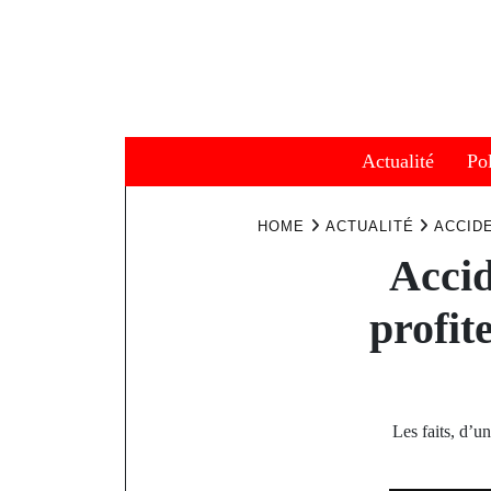
Skip
to
content
Actualité
Pol
HOME
ACTUALITÉ
ACCIDE
Accid
profit
Les faits, d’u