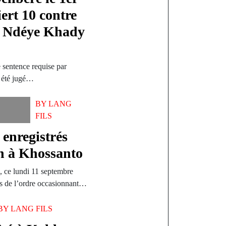
ert 10 contre
e Ndéye Khady
e sentence requise par
a été jugé…
BY
LANG
FILS
enregistrés
on à Khossanto
s, ce lundi 11 septembre
es de l’ordre occasionnant…
BY
LANG FILS