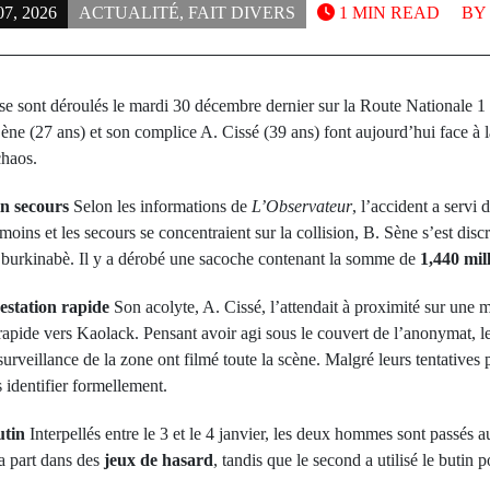
7, 2026
ACTUALITÉ
,
FAIT DIVERS
1 MIN READ
BY
 se sont déroulés le mardi 30 décembre dernier sur la Route Nationale 1
ne (27 ans) et son complice A. Cissé (39 ans) font aujourd’hui face à la
chaos.
in secours
Selon les informations de
L’Observateur
, l’accident a servi
moins et les secours se concentraient sur la collision, B. Sène s’est disc
e burkinabè. Il y a dérobé une sacoche contenant la somme de
1,440 mil
estation rapide
Son acolyte, A. Cissé, l’attendait à proximité sur une 
 rapide vers Kaolack. Pensant avoir agi sous le couvert de l’anonymat, le 
urveillance de la zone ont filmé toute la scène. Malgré leurs tentatives 
s identifier formellement.
utin
Interpellés entre le 3 et le 4 janvier, les deux hommes sont passés 
sa part dans des
jeux de hasard
, tandis que le second a utilisé le butin 