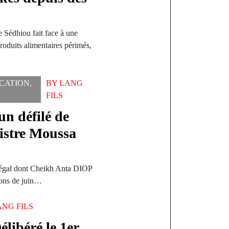
 Sédhiou fait face à une
produits alimentaires périmés,
CATION
,
BY
LANG
FILS
n défilé de
nistre Moussa
énégal dont Cheikh Anta DIOP
ions de juin…
ANG FILS
élibéré le 1er