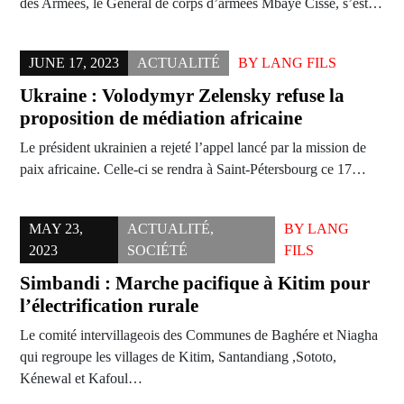
des Armées, le Général de corps d’armées Mbaye Cissé, s’est…
JUNE 17, 2023
ACTUALITÉ
BY
LANG FILS
Ukraine : Volodymyr Zelensky refuse la
proposition de médiation africaine
Le président ukrainien a rejeté l’appel lancé par la mission de
paix africaine. Celle-ci se rendra à Saint-Pétersbourg ce 17…
MAY 23,
ACTUALITÉ
,
BY
LANG
2023
SOCIÉTÉ
FILS
Simbandi : Marche pacifique à Kitim pour
l’électrification rurale
Le comité intervillageois des Communes de Baghére et Niagha
qui regroupe les villages de Kitim, Santandiang ,Sototo,
Kénewal et Kafoul…