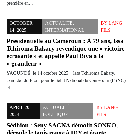
première en…
OCTOBER
ACTUALITÉ
,
BY
LANG
14, 2025
INTERNATIONAL
FILS
Présidentielle au Cameroun : À 79 ans, Issa
Tchiroma Bakary revendique une « victoire
écrasante » et appelle Paul Biya à la
« grandeur »
YAOUNDÉ, le 14 octobre 2025 – Issa Tchiroma Bakary,
candidat du Front pour le Salut National du Cameroun (FSNC)
et…
APRIL 20,
ACTUALITÉ
,
BY
LANG
2023
POLITIQUE
FILS
Sédhiou : Sény SAGNA démolit SONKO,
déroule le tapis rouge à IDY et écarte