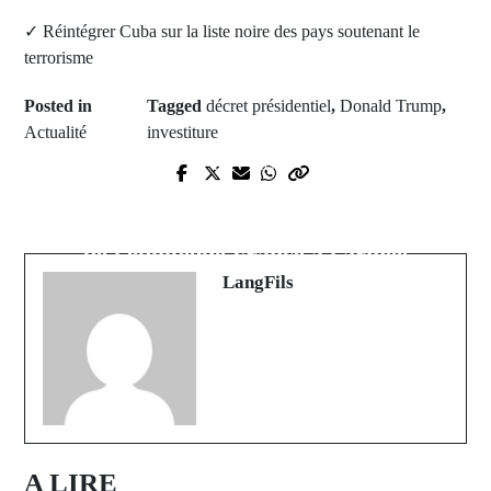
✓ Réintégrer Cuba sur la liste noire des pays soutenant le
terrorisme
Posted in
Tagged
décret présidentiel
,
Donald Trump
,
Actualité
investiture
Prev Post
Next Post
Décès de Moussa Diatta, figure
Nouvelle vie pour Florent Malouda :
emblématique de l'éducation à
de l'équipe de France à l'armée
Goudomp
LangFils
A LIRE