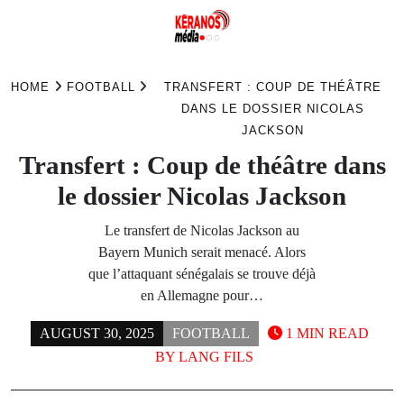
Skip
to
HOME
FOOTBALL
TRANSFERT : COUP DE THÉÂTRE
content
DANS LE DOSSIER NICOLAS
JACKSON
Transfert : Coup de théâtre dans
le dossier Nicolas Jackson
Le transfert de Nicolas Jackson au
Bayern Munich serait menacé. Alors
que l’attaquant sénégalais se trouve déjà
en Allemagne pour…
AUGUST 30, 2025
FOOTBALL
1 MIN READ
BY
LANG FILS