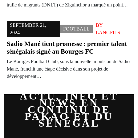
trafic de migrants (DNLT) de Ziguinchor a marqué un point…
SEPTEMBER 21,
BY
FOOTBALL
2024
LANGFILS
Sadio Mané tient promesse : premier talent
sénégalais signé au Bourges FC
Le Bourges Football Club, sous la nouvelle impulsion de Sadio
Mané, franchit une étape décisive dans son projet de
développement…
ACTU, INFO ET
NEWS EN
CONTINU DE
PAKAO ET DU
SÉNÉGAL