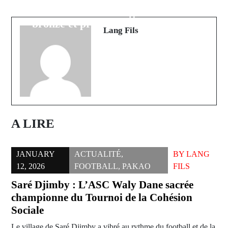
troisième titre, la médaille de
Bundesliga
bronze et prix du fair-play pour le
Lang Fils
Sénégal
A LIRE
JANUARY
ACTUALITÉ
,
BY
LANG
12, 2026
FOOTBALL
,
PAKAO
FILS
Saré Djimby : L’ASC Waly Dane sacrée
championne du Tournoi de la Cohésion
Sociale
Le village de Saré Djimby a vibré au rythme du football et de la