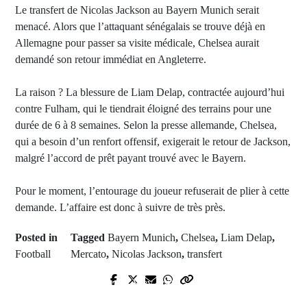
Le transfert de Nicolas Jackson au Bayern Munich serait
menacé. Alors que l’attaquant sénégalais se trouve déjà en
Allemagne pour passer sa visite médicale, Chelsea aurait
demandé son retour immédiat en Angleterre.
La raison ? La blessure de Liam Delap, contractée aujourd’hui
contre Fulham, qui le tiendrait éloigné des terrains pour une
durée de 6 à 8 semaines. Selon la presse allemande, Chelsea,
qui a besoin d’un renfort offensif, exigerait le retour de Jackson,
malgré l’accord de prêt payant trouvé avec le Bayern.
Pour le moment, l’entourage du joueur refuserait de plier à cette
demande. L’affaire est donc à suivre de très près.
Posted in
Tagged
Bayern Munich
,
Chelsea
,
Liam Delap
,
Football
Mercato
,
Nicolas Jackson
,
transfert
Next Post
CHAN 2024: Le Maroc s'impose
Prev Post
face à Madagascar et décroche son
Nicolas Jackson est en route vers la