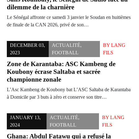
dilemme de la charnière
Le Sénégal affronte ce samedi 3 janvier le Soudan en huitièmes
de finale de la CAN 2026, privé de son…
DECEMBER 03,
ACTUALITÉ
,
BY
LANG
2023
FOOTBALL
FILS
Zone de Karantaba: ASC Kambeng de
Koubony écrase Saltaba et sacrée
championne zonale
L’Asc Kambeng de Koubony bat L’ASC Saltaba de Karantaba
à Domicile par 3 buts à zéro et conserve son titre…
JANUARY 13,
ACTUALITÉ
,
BY
LANG
2024
FOOTBALL
FILS
Ghana: Abdul Fatawu qui a refusé la