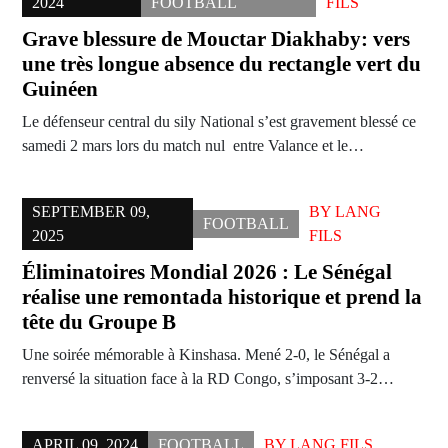
2024
FOOTBALL
FILS
Grave blessure de Mouctar Diakhaby: vers
une très longue absence du rectangle vert du
Guinéen
Le défenseur central du sily National s’est gravement blessé ce
samedi 2 mars lors du match nul entre Valance et le…
SEPTEMBER 09,
BY
LANG
FOOTBALL
2025
FILS
Éliminatoires Mondial 2026 : Le Sénégal
réalise une remontada historique et prend la
tête du Groupe B
Une soirée mémorable à Kinshasa. Mené 2-0, le Sénégal a
renversé la situation face à la RD Congo, s’imposant 3-2…
APRIL 09, 2024
FOOTBALL
BY
LANG FILS