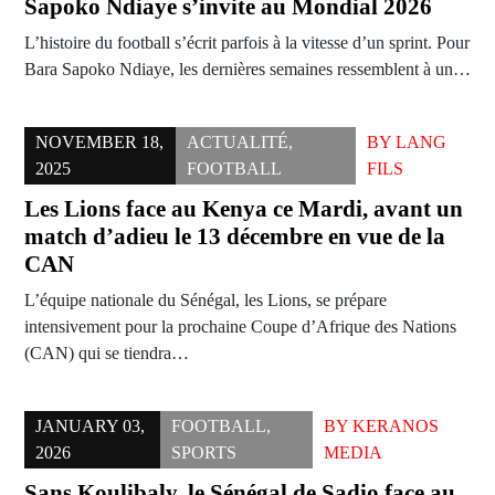
Sapoko Ndiaye s’invite au Mondial 2026
L’histoire du football s’écrit parfois à la vitesse d’un sprint. Pour
Bara Sapoko Ndiaye, les dernières semaines ressemblent à un…
NOVEMBER 18,
ACTUALITÉ
,
BY
LANG
2025
FOOTBALL
FILS
Les Lions face au Kenya ce Mardi, avant un
match d’adieu le 13 décembre en vue de la
CAN
L’équipe nationale du Sénégal, les Lions, se prépare
intensivement pour la prochaine Coupe d’Afrique des Nations
(CAN) qui se tiendra…
JANUARY 03,
FOOTBALL
,
BY
KERANOS
2026
SPORTS
MEDIA
Sans Koulibaly, le Sénégal de Sadio face au