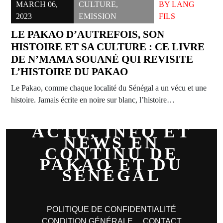
MARCH 06,
CULTURE
,
BY
LANG
2023
EMISSION
FILS
LE PAKAO D’AUTREFOIS, SON
HISTOIRE ET SA CULTURE : CE LIVRE
DE N’MAMA SOUANÉ QUI REVISITE
L’HISTOIRE DU PAKAO
Le Pakao, comme chaque localité du Sénégal a un vécu et une
histoire. Jamais écrite en noire sur blanc, l’histoire…
ACTU, INFO ET
NEWS EN
CONTINU DE
PAKAO ET DU
SÉNÉGAL
POLITIQUE DE CONFIDENTIALITÉ
CONDITION GÉNÉRALE
CONTACT