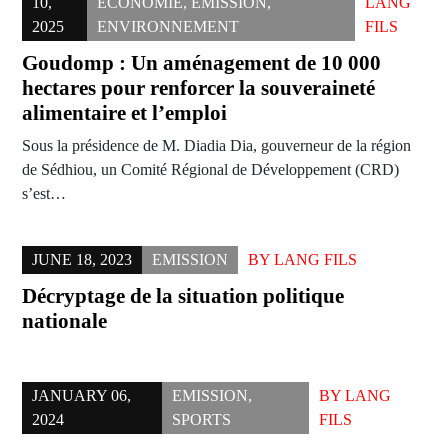
10,
ÉCONOMIE
,
EMISSION
,
LANG
2025
ENVIRONNEMENT
FILS
Goudomp : Un aménagement de 10 000
hectares pour renforcer la souveraineté
alimentaire et l’emploi
Sous la présidence de M. Diadia Dia, gouverneur de la région
de Sédhiou, un Comité Régional de Développement (CRD)
s’est…
JUNE 18, 2023
EMISSION
BY
LANG FILS
Décryptage de la situation politique
nationale
JANUARY 06,
EMISSION
,
BY
LANG
2024
SPORTS
FILS