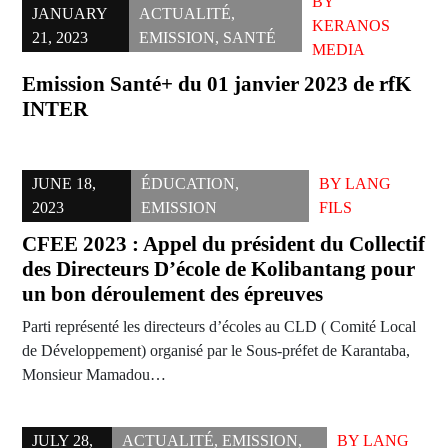
BY
JANUARY
ACTUALITÉ
,
KERANOS
21, 2023
EMISSION
,
SANTÉ
MEDIA
Emission Santé+ du 01 janvier 2023 de rfK
INTER
JUNE 18,
ÉDUCATION
,
BY
LANG
2023
EMISSION
FILS
CFEE 2023 : Appel du président du Collectif
des Directeurs D’école de Kolibantang pour
un bon déroulement des épreuves
Parti représenté les directeurs d’écoles au CLD ( Comité Local
de Développement) organisé par le Sous-préfet de Karantaba,
Monsieur Mamadou…
JULY 28,
ACTUALITÉ
,
EMISSION
,
BY
LANG