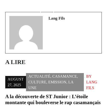
Next Post
Nécrologie : Grosse perte pour la
Spécial Ramadan avec Elhadji Solly
classe politique du Pakao
Lang Fils
A LIRE
ACTUALITÉ
,
CASAMANCE
,
BY
AUGUST
CULTURE
,
EMISSION
,
LA
LANG
27, 2025
UNE
FILS
A la découverte de ST Junior : L’étoile
montante qui bouleverse le rap casamançais