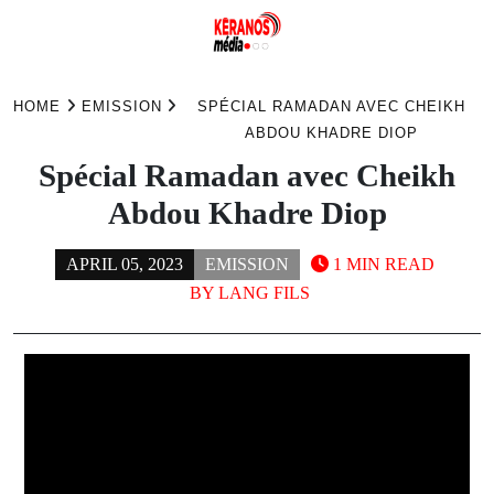
Skip
to
HOME
EMISSION
SPÉCIAL RAMADAN AVEC CHEIKH
content
ABDOU KHADRE DIOP
Spécial Ramadan avec Cheikh
Abdou Khadre Diop
APRIL 05, 2023
EMISSION
1 MIN READ
BY
LANG FILS