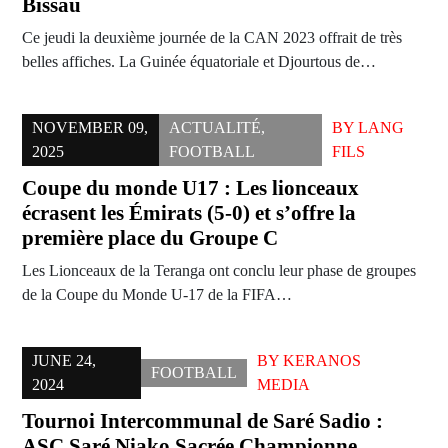
Bissau
Ce jeudi la deuxième journée de la CAN 2023 offrait de très
belles affiches. La Guinée équatoriale et Djourtous de…
NOVEMBER 09,
ACTUALITÉ
,
BY
LANG
2025
FOOTBALL
FILS
Coupe du monde U17 : Les lionceaux
écrasent les Émirats (5-0) et s’offre la
première place du Groupe C
Les Lionceaux de la Teranga ont conclu leur phase de groupes
de la Coupe du Monde U-17 de la FIFA…
JUNE 24,
BY
KERANOS
FOOTBALL
2024
MEDIA
Tournoi Intercommunal de Saré Sadio :
ASC Saré Niako Sacrée Championne,