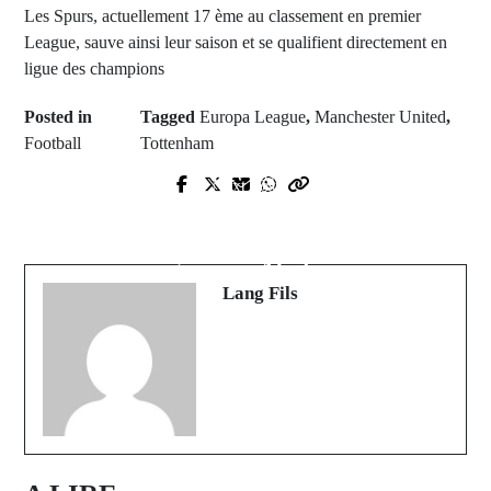
Les Spurs, actuellement 17 ème au classement en premier
League, sauve ainsi leur saison et se qualifient directement en
ligue des champions
Posted in
Tagged
Europa League
,
Manchester United
,
Football
Tottenham
Prev Post
Next Post
Zarco suspendu par le CNG après
Koungheul : Le chef du poste de
l'agression de son adversaire
santé d'Arafat tué dans une attaque
nigérian à Abidjan
armée
Lang Fils