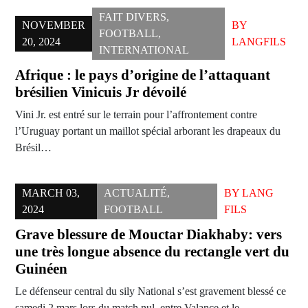
FAIT DIVERS
,
NOVEMBER
BY
FOOTBALL
,
20, 2024
LANGFILS
INTERNATIONAL
Afrique : le pays d’origine de l’attaquant
brésilien Vinicuis Jr dévoilé
Vini Jr. est entré sur le terrain pour l’affrontement contre
l’Uruguay portant un maillot spécial arborant les drapeaux du
Brésil…
MARCH 03,
ACTUALITÉ
,
BY
LANG
2024
FOOTBALL
FILS
Grave blessure de Mouctar Diakhaby: vers
une très longue absence du rectangle vert du
Guinéen
Le défenseur central du sily National s’est gravement blessé ce
samedi 2 mars lors du match nul entre Valance et le…