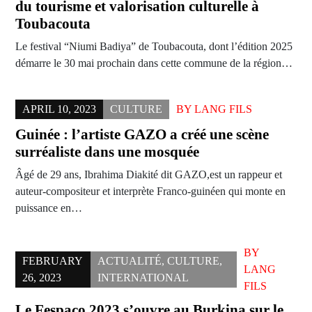
du tourisme et valorisation culturelle à
Toubacouta
Le festival “Niumi Badiya” de Toubacouta, dont l’édition 2025
démarre le 30 mai prochain dans cette commune de la région…
APRIL 10, 2023
CULTURE
BY
LANG FILS
Guinée : l’artiste GAZO a créé une scène
surréaliste dans une mosquée
Âgé de 29 ans, Ibrahima Diakité dit GAZO,est un rappeur et
auteur-compositeur et interprète Franco-guinéen qui monte en
puissance en…
BY
FEBRUARY
ACTUALITÉ
,
CULTURE
,
LANG
26, 2023
INTERNATIONAL
FILS
Le Fespaco 2023 s’ouvre au Burkina sur le