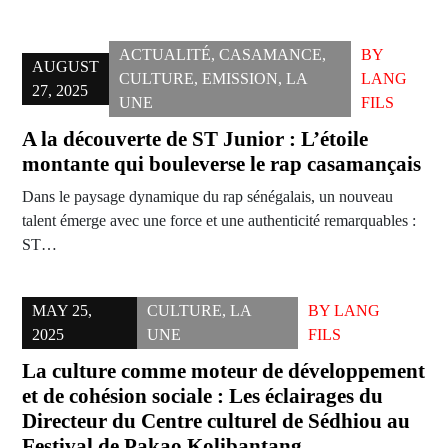
ACTUALITÉ
,
CASAMANCE
,
BY
AUGUST
CULTURE
,
EMISSION
,
LA
LANG
27, 2025
UNE
FILS
A la découverte de ST Junior : L’étoile
montante qui bouleverse le rap casamançais
Dans le paysage dynamique du rap sénégalais, un nouveau
talent émerge avec une force et une authenticité remarquables :
ST…
MAY 25,
CULTURE
,
LA
BY
LANG
2025
UNE
FILS
La culture comme moteur de développement
et de cohésion sociale : Les éclairages du
Directeur du Centre culturel de Sédhiou au
Festival de Pakao Kolibantang