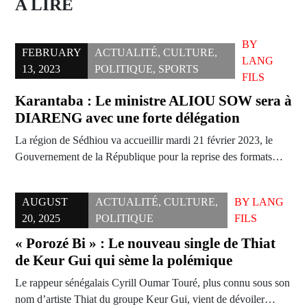
A LIRE
BY
FEBRUARY
ACTUALITÉ
,
CULTURE
,
LANG
13, 2023
POLITIQUE
,
SPORTS
FILS
Karantaba : Le ministre ALIOU SOW sera à
DIARENG avec une forte délégation
La région de Sédhiou va accueillir mardi 21 février 2023, le
Gouvernement de la République pour la reprise des formats…
AUGUST
ACTUALITÉ
,
CULTURE
,
BY
LANG
20, 2025
POLITIQUE
FILS
« Porozé Bi » : Le nouveau single de Thiat
de Keur Gui qui sème la polémique
Le rappeur sénégalais Cyrill Oumar Touré, plus connu sous son
nom d’artiste Thiat du groupe Keur Gui, vient de dévoiler…