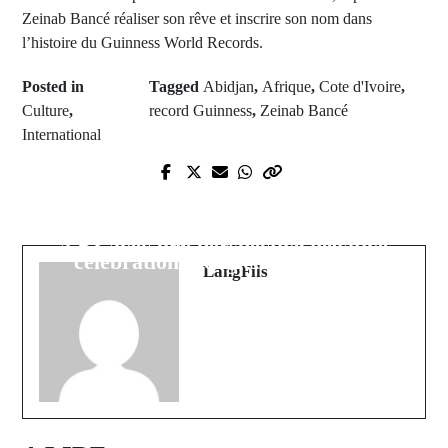
Zeinab Bancé réaliser son rêve et inscrire son nom dans
l’histoire du Guinness World Records.
Posted in
Tagged
Abidjan
,
Afrique
,
Cote d'Ivoire
,
Culture
,
record Guinness
,
Zeinab Bancé
International
Prev Post
Réunion préparatoire cruciale à
Next Post
Karantaba : La commune de
Moody’s abaisse la note du Sénégal
Kolibantang se mobilise pour des
à B3 avec une perspective négative
célébrations religieuses réussies
LangFils