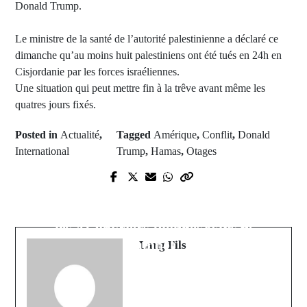
Donald Trump.
Le ministre de la santé de l’autorité palestinienne a déclaré ce
dimanche qu’au moins huit palestiniens ont été tués en 24h en
Cisjordanie par les forces israéliennes.
Une situation qui peut mettre fin à la trêve avant même les
quatres jours fixés.
Posted in
Actualité
,
Tagged
Amérique
,
Conflit
,
Donald
International
Trump
,
Hamas
,
Otages
Next Post
Prev Post
Inde: de nouvelles stratégies
Israël -Palestine: Guy Marius Sagna
déployées par l'armée pour sortir
dénonce la "position ambiguë" du
les 41 ouvriers bloqués dans le
Sénégal et accuse Macky Sall
tunnel
Lang Fils