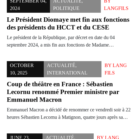
SEPTEMBER 04,
ACTUALITÉ
,
BY
2024
POLITIQUE
LANGFILS
Le Président Diomaye met fin aux fonctions
des présidents du HCCT et du CESE
Le président de la République, par décret en date du 04
septembre 2024, a mis fin aux fonctions de Madame…
OCTOBER
ACTUALITÉ
,
BY
LANG
10, 2025
INTERNATIONAL
FILS
Coup de théâtre en France : Sébastien
Lecornu renommé Premier ministre par
Emmanuel Macron
Emmanuel Macron a décidé de renommer ce vendredi soir à 22
heures Sébastien Lecornu à Matignon, quatre jours après sa…
JUNE 23,
ACTUALITÉ
,
BY
LANG