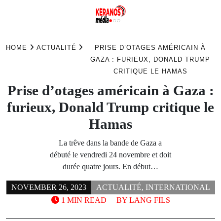
Skip
to
HOME
ACTUALITÉ
PRISE D’OTAGES AMÉRICAIN À
content
GAZA : FURIEUX, DONALD TRUMP
CRITIQUE LE HAMAS
Prise d’otages américain à Gaza :
furieux, Donald Trump critique le
Hamas
La trêve dans la bande de Gaza a
débuté le vendredi 24 novembre et doit
durée quatre jours. En début…
NOVEMBER 26, 2023
ACTUALITÉ
,
INTERNATIONAL
1 MIN READ
BY
LANG FILS