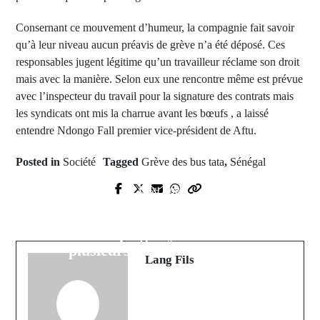
Consernant ce mouvement d’humeur, la compagnie fait savoir
qu’à leur niveau aucun préavis de grève n’a été déposé. Ces
responsables jugent légitime qu’un travailleur réclame son droit
mais avec la manière. Selon eux une rencontre même est prévue
avec l’inspecteur du travail pour la signature des contrats mais
les syndicats ont mis la charrue avant les bœufs , a laissé
entendre Ndongo Fall premier vice-président de Aftu.
Posted in
Société
Tagged
Grève des bus tata
,
Sénégal
Next Post
Prev Post
Urgent; Émigration irrégulières:
Saint Luis: un étudiant meurt noyé
une pirogue a chaviré à Ouakam,
à la plage hydrobase
plusieurs morts enregistrés
Lang Fils