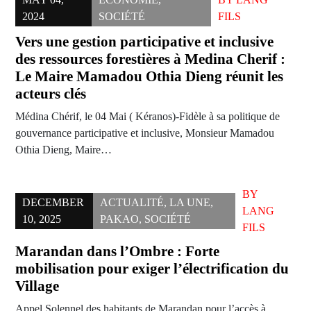
2024
SOCIÉTÉ
FILS
Vers une gestion participative et inclusive
des ressources forestières à Medina Cherif :
Le Maire Mamadou Othia Dieng réunit les
acteurs clés
Médina Chérif, le 04 Mai ( Kéranos)-Fidèle à sa politique de
gouvernance participative et inclusive, Monsieur Mamadou
Othia Dieng, Maire…
BY
DECEMBER
ACTUALITÉ
,
LA UNE
,
LANG
10, 2025
PAKAO
,
SOCIÉTÉ
FILS
Marandan dans l’Ombre : Forte
mobilisation pour exiger l’électrification du
Village
Appel Solennel des habitants de Marandan pour l’accès à