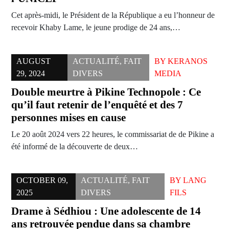
Cet après-midi, le Président de la République a eu l’honneur de
recevoir Khaby Lame, le jeune prodige de 24 ans,…
AUGUST
ACTUALITÉ
,
FAIT
BY
KERANOS
29, 2024
DIVERS
MEDIA
Double meurtre à Pikine Technopole : Ce
qu’il faut retenir de l’enquêté et des 7
personnes mises en cause
Le 20 août 2024 vers 22 heures, le commissariat de de Pikine a
été informé de la découverte de deux…
OCTOBER 09,
ACTUALITÉ
,
FAIT
BY
LANG
2025
DIVERS
FILS
Drame à Sédhiou : Une adolescente de 14
ans retrouvée pendue dans sa chambre