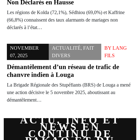
Non Déclarés en Hausse
Les régions de Kolda (72,1%), Sédhiou (69,0%) et Kaffrine
(66,8%) connaissent des taux alarmants de mariages non
déclarés à l’état…
NOVEMBER
ACTUALITÉ
,
FAIT
BY
LANG
07, 2025
DIVERS
FILS
Démantèlement d’un réseau de trafic de
chanvre indien à Louga
La Brigade Régionale des Stupéfiants (BRS) de Louga a mené
une action décisive le 5 novembre 2025, aboutissant au
démantèlement…
ACTU, INFO ET
NEWS EN
CONTINU DE