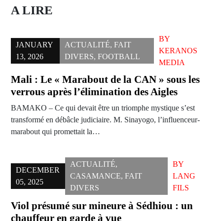
A LIRE
BY
JANUARY
ACTUALITÉ
,
FAIT
KERANOS
13, 2026
DIVERS
,
FOOTBALL
MEDIA
Mali : Le « Marabout de la CAN » sous les
verrous après l’élimination des Aigles
BAMAKO – Ce qui devait être un triomphe mystique s’est
transformé en débâcle judiciaire. M. Sinayogo, l’influenceur-
marabout qui promettait la…
ACTUALITÉ
,
BY
DECEMBER
CASAMANCE
,
FAIT
LANG
05, 2025
DIVERS
FILS
Viol présumé sur mineure à Sédhiou : un
chauffeur en garde à vue