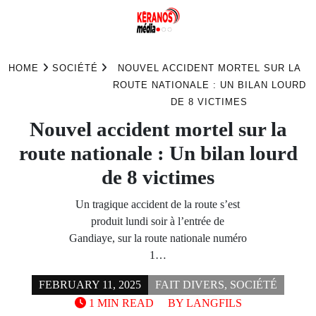
Skip
to
HOME
SOCIÉTÉ
NOUVEL ACCIDENT MORTEL SUR LA
content
ROUTE NATIONALE : UN BILAN LOURD
DE 8 VICTIMES
Nouvel accident mortel sur la
route nationale : Un bilan lourd
de 8 victimes
Un tragique accident de la route s’est
produit lundi soir à l’entrée de
Gandiaye, sur la route nationale numéro
1…
FEBRUARY 11, 2025
FAIT DIVERS
,
SOCIÉTÉ
1 MIN READ
BY
LANGFILS