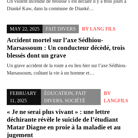
Un violent incendie de brousse s’est déclaré il y a trois jours à
Dianké Kaw, dans la commune de Dianké…
MAY 22, 2025
FAIT DIVERS
BY
LANG FILS
Accident mortel sur l’axe Sédhiou-
Marsassoum : Un conducteur décèdé, trois
blessés dont un grave
Un grave accident de la route a eu lieu hier sur l’axe Sédhiou-
Marsassoum, coûtant la vie à un homme et…
FEBRUARY
ÉDUCATION
,
FAIT
BY
11, 2025
DIVERS
,
SOCIÉTÉ
LANGFILS
« Je ne serai plus vivant » : une lettre
déchirante révèle le suicide de l’étudiant
Matar Diagne en proie à la maladie et au
jugement