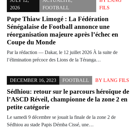
JULY 12,
ACTUALITÉ
,
BY
LANG
2026
FOOTBALL
FILS
Pape Thiaw Limogé : La Fédération
Sénégalaise de Football annonce une
réorganisation majeure après l’échec en
Coupe du Monde
Par la rédaction — Dakar, le 12 juillet 2026 À la suite de
l’élimination précoce des Lions de la Téranga…
DECEMBER 16, 2023
FOOTBALL
BY
LANG FILS
Sédhiou: retour sur le parcours héroïque de
l’ASCD Réveil, championne de la zone 2 en
petite catégorie
Le samedi 9 décembre se jouait la finale de la zone 2 de
Sédhiou au stade Papis Démba Cissé, une…