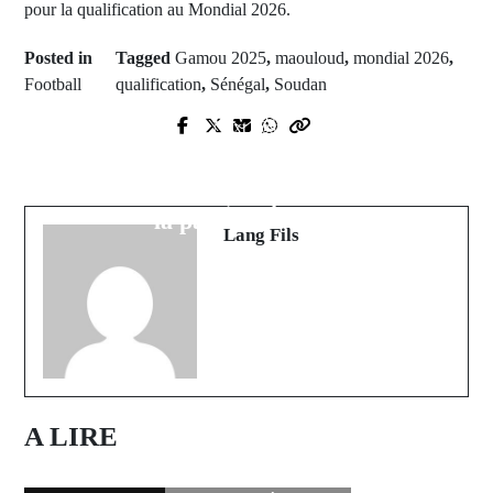
pour la qualification au Mondial 2026.
Posted in
Tagged
Gamou 2025
,
maouloud
,
mondial 2026
,
Football
qualification
,
Sénégal
,
Soudan
Prev Post
Next Post
Bona : Le village de Niahoump
Côte d'Ivoire : Alassane Ouattara
réclame la relance de son projet
officialise sa candidature, appelant à
agricole
la paix et à l'unité
Lang Fils
A LIRE