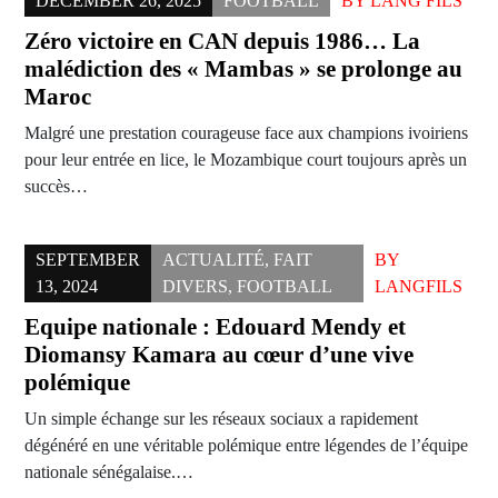
DECEMBER 26, 2025
FOOTBALL
BY
LANG FILS
Zéro victoire en CAN depuis 1986… La
malédiction des « Mambas » se prolonge au
Maroc
Malgré une prestation courageuse face aux champions ivoiriens
pour leur entrée en lice, le Mozambique court toujours après un
succès…
SEPTEMBER
ACTUALITÉ
,
FAIT
BY
13, 2024
DIVERS
,
FOOTBALL
LANGFILS
Equipe nationale : Edouard Mendy et
Diomansy Kamara au cœur d’une vive
polémique
Un simple échange sur les réseaux sociaux a rapidement
dégénéré en une véritable polémique entre légendes de l’équipe
nationale sénégalaise.…