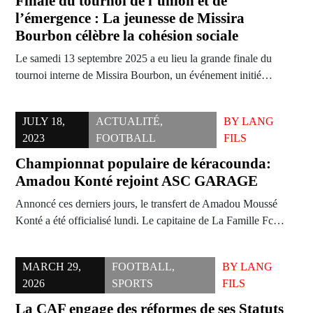
Finale du tournoi de l’union et de
l’émergence : La jeunesse de Missira
Bourbon célèbre la cohésion sociale
Le samedi 13 septembre 2025 a eu lieu la grande finale du
tournoi interne de Missira Bourbon, un événement initié…
JULY 18,
ACTUALITÉ
,
BY
LANG
2023
FOOTBALL
FILS
Championnat populaire de kéracounda:
Amadou Konté rejoint ASC GARAGE
Annoncé ces derniers jours, le transfert de Amadou Moussé
Konté a été officialisé lundi. Le capitaine de La Famille Fc…
MARCH 29,
FOOTBALL
,
BY
LANG
2026
SPORTS
FILS
La CAF engage des réformes de ses Statuts