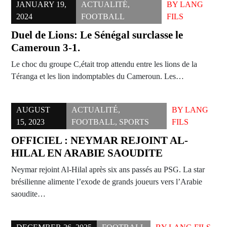
JANUARY 19,
ACTUALITÉ
,
BY
LANG
2024
FOOTBALL
FILS
Duel de Lions: Le Sénégal surclasse le
Cameroun 3-1.
Le choc du groupe C,était trop attendu entre les lions de la
Téranga et les lion indomptables du Cameroun. Les…
AUGUST
ACTUALITÉ
,
BY
LANG
15, 2023
FOOTBALL
,
SPORTS
FILS
OFFICIEL : NEYMAR REJOINT AL-
HILAL EN ARABIE SAOUDITE
Neymar rejoint Al-Hilal après six ans passés au PSG. La star
brésilienne alimente l’exode de grands joueurs vers l’Arabie
saoudite…