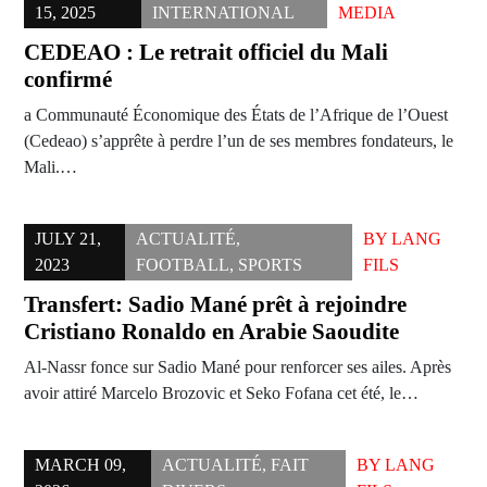
15, 2025
INTERNATIONAL
MEDIA
CEDEAO : Le retrait officiel du Mali
confirmé
a Communauté Économique des États de l’Afrique de l’Ouest
(Cedeao) s’apprête à perdre l’un de ses membres fondateurs, le
Mali.…
JULY 21,
ACTUALITÉ
,
BY
LANG
2023
FOOTBALL
,
SPORTS
FILS
Transfert: Sadio Mané prêt à rejoindre
Cristiano Ronaldo en Arabie Saoudite
Al-Nassr fonce sur Sadio Mané pour renforcer ses ailes. Après
avoir attiré Marcelo Brozovic et Seko Fofana cet été, le…
MARCH 09,
ACTUALITÉ
,
FAIT
BY
LANG