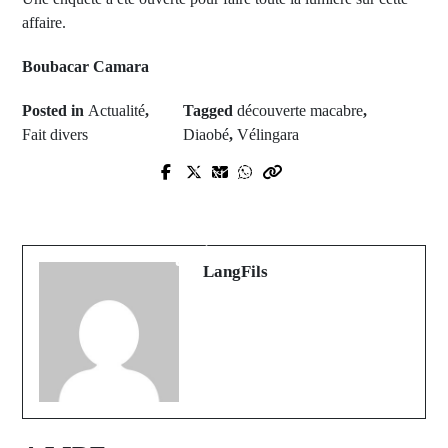
affaire.
Boubacar Camara
Posted in
Actualité
,
Tagged
découverte macabre
,
Fait divers
Diaobé
,
Vélingara
Prev Post
Next Post
JOURNÉE SANS PRESSE :
Médina Chérif investit dans son
Médias sénégalais, la mort
avenir : trois projets structurants
programmée
approuvés
LangFils