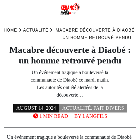
Skip
to
HOME
ACTUALITÉ
MACABRE DÉCOUVERTE À DIAOBÉ
content
: UN HOMME RETROUVÉ PENDU
Macabre découverte à Diaobé :
un homme retrouvé pendu
Un événement tragique a bouleversé la
communauté de Diaobé ce mardi matin.
Les autorités ont été alertées de la
découverte…
AUGUST 14, 2024
ACTUALITÉ
,
FAIT DIVERS
1 MIN READ
BY
LANGFILS
Un événement tragique a bouleversé la communauté de Diaobé