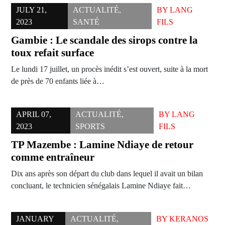
JULY 21,
ACTUALITÉ
,
BY
LANG
2023
SANTÉ
FILS
Gambie : Le scandale des sirops contre la
toux refait surface
Le lundi 17 juillet, un procès inédit s’est ouvert, suite à la mort
de près de 70 enfants liée à…
APRIL 07,
ACTUALITÉ
,
BY
LANG
2023
SPORTS
FILS
TP Mazembe : Lamine Ndiaye de retour
comme entraîneur
Dix ans après son départ du club dans lequel il avait un bilan
concluant, le technicien sénégalais Lamine Ndiaye fait…
JANUARY
ACTUALITÉ
,
BY
KERANOS