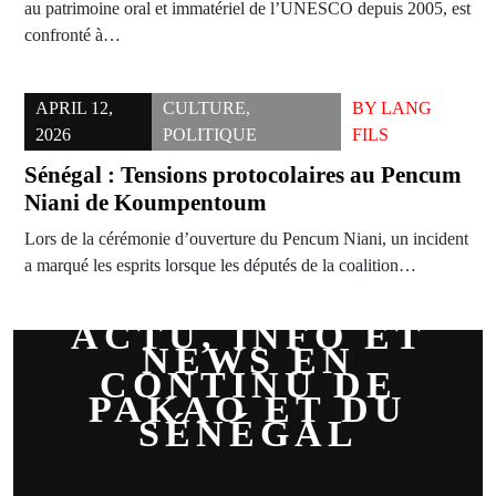
au patrimoine oral et immatériel de l’UNESCO depuis 2005, est
confronté à…
APRIL 12,
CULTURE
,
BY
LANG
2026
POLITIQUE
FILS
Sénégal : Tensions protocolaires au Pencum
Niani de Koumpentoum
Lors de la cérémonie d’ouverture du Pencum Niani, un incident
a marqué les esprits lorsque les députés de la coalition…
ACTU, INFO ET
NEWS EN
CONTINU DE
PAKAO ET DU
SÉNÉGAL