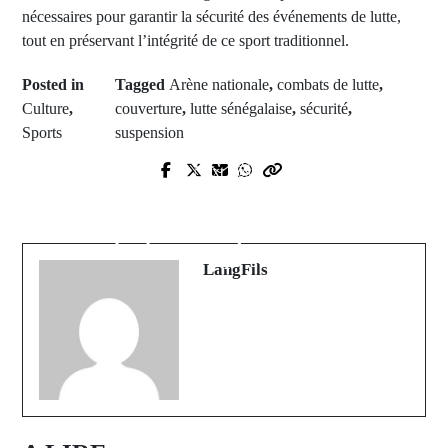
nécessaires pour garantir la sécurité des événements de lutte,
tout en préservant l’intégrité de ce sport traditionnel.
Posted in
Tagged
Arène nationale
,
combats de lutte
,
Culture
,
couverture
,
lutte sénégalaise
,
sécurité
,
Sports
suspension
Prev Post
Next Post
Aïd al-Fitr 2025 : La Grande
Aïd el-Fitr célébré dans la ferveur à
Mosquée de Paris annonce la date et
Tanaff : Imam Ba ppelle à l'unité et
les horaires des prières
à la paix
LangFils