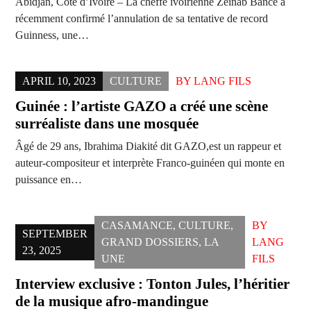
Abidjan, Côte d’Ivoire – La cheffe ivoirienne Zeinab Bancé a
récemment confirmé l’annulation de sa tentative de record
Guinness, une…
APRIL 10, 2023
CULTURE
BY
LANG FILS
Guinée : l’artiste GAZO a créé une scène
surréaliste dans une mosquée
Âgé de 29 ans, Ibrahima Diakité dit GAZO,est un rappeur et
auteur-compositeur et interprète Franco-guinéen qui monte en
puissance en…
CASAMANCE
,
CULTURE
,
BY
SEPTEMBER
GRAND DOSSIERS
,
LA
LANG
23, 2025
UNE
FILS
Interview exclusive : Tonton Jules, l’héritier
de la musique afro-mandingue