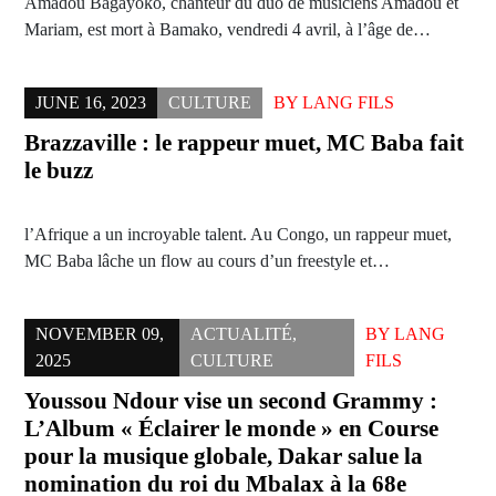
Amadou Bagayoko, chanteur du duo de musiciens Amadou et
Mariam, est mort à Bamako, vendredi 4 avril, à l’âge de…
JUNE 16, 2023
CULTURE
BY
LANG FILS
Brazzaville : le rappeur muet, MC Baba fait
le buzz
l’Afrique a un incroyable talent. Au Congo, un rappeur muet,
MC Baba lâche un flow au cours d’un freestyle et…
NOVEMBER 09,
ACTUALITÉ
,
BY
LANG
2025
CULTURE
FILS
Youssou Ndour vise un second Grammy :
L’Album « Éclairer le monde » en Course
pour la musique globale, Dakar salue la
nomination du roi du Mbalax à la 68e