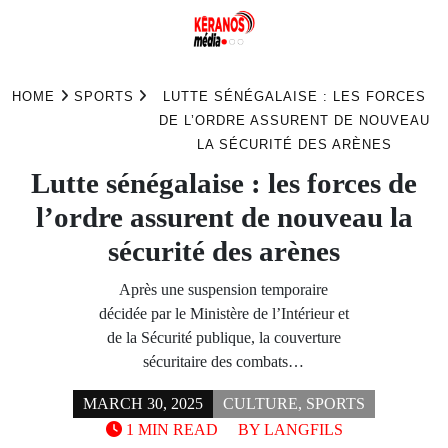
Skip
to
HOME
SPORTS
LUTTE SÉNÉGALAISE : LES FORCES
content
DE L’ORDRE ASSURENT DE NOUVEAU
LA SÉCURITÉ DES ARÈNES
Lutte sénégalaise : les forces de
l’ordre assurent de nouveau la
sécurité des arènes
Après une suspension temporaire
décidée par le Ministère de l’Intérieur et
de la Sécurité publique, la couverture
sécuritaire des combats…
MARCH 30, 2025
CULTURE
,
SPORTS
1 MIN READ
BY
LANGFILS