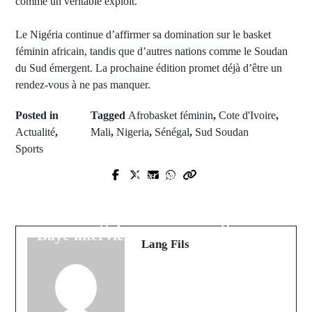
comme un véritable exploit.
Le Nigéria continue d’affirmer sa domination sur le basket
féminin africain, tandis que d’autres nations comme le Soudan
du Sud émergent. La prochaine édition promet déjà d’être un
rendez-vous à ne pas manquer.
Posted in
Tagged
Afrobasket féminin
,
Cote d'Ivoire
,
Actualité
,
Mali
,
Nigeria
,
Sénégal
,
Sud Soudan
Sports
Next Post
Prev Post
Tensions entre le maire et le préfet
Un vulcanisateur perd la vie dans
de Kaolack : le Khalife de Médina
un tragique accident à Ngaba
Baye intervient et apaise la situation
Lang Fils