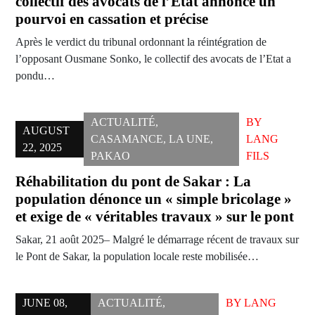
collectif des avocats de l’Etat annonce un
pourvoi en cassation et précise
Après le verdict du tribunal ordonnant la réintégration de
l’opposant Ousmane Sonko, le collectif des avocats de l’Etat a
pondu…
ACTUALITÉ
,
BY
AUGUST
CASAMANCE
,
LA UNE
,
LANG
22, 2025
PAKAO
FILS
Réhabilitation du pont de Sakar : La
population dénonce un « simple bricolage »
et exige de « véritables travaux » sur le pont
Sakar, 21 août 2025– Malgré le démarrage récent de travaux sur
le Pont de Sakar, la population locale reste mobilisée…
JUNE 08,
ACTUALITÉ
,
BY
LANG