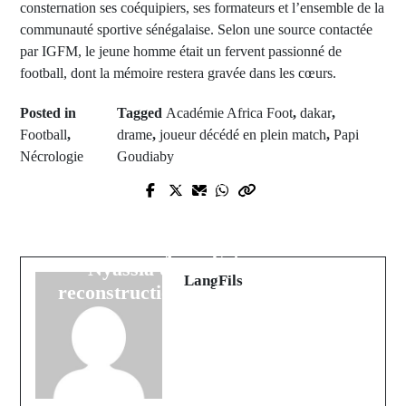
consternation ses coéquipiers, ses formateurs et l’ensemble de la
communauté sportive sénégalaise. Selon une source contactée
par IGFM, le jeune homme était un fervent passionné de
football, dont la mémoire restera gravée dans les cœurs.
Posted in
Tagged
Académie Africa Foot
,
dakar
,
Football
,
drame
,
joueur décédé en plein match
,
Papi
Nécrologie
Goudiaby
Next Post
Prev Post
PUMA et Plan Diomaye pour la
Gestes de classe : Lamine Yamal
Casamance : Une dotation
éblouit et offre une lueur d'espoir à
significative en matériaux pour
Ansu Fati
Nyassia dans le cadre de la
LangFils
reconstruction et de la réinsertion