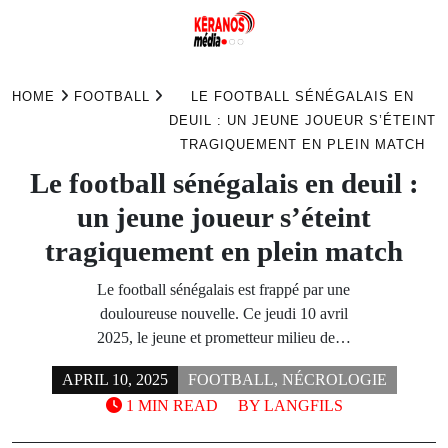
Skip
to
HOME
FOOTBALL
LE FOOTBALL SÉNÉGALAIS EN
content
DEUIL : UN JEUNE JOUEUR S’ÉTEINT
TRAGIQUEMENT EN PLEIN MATCH
Le football sénégalais en deuil :
un jeune joueur s’éteint
tragiquement en plein match
Le football sénégalais est frappé par une
douloureuse nouvelle. Ce jeudi 10 avril
2025, le jeune et prometteur milieu de…
APRIL 10, 2025
FOOTBALL
,
NÉCROLOGIE
1 MIN READ
BY
LANGFILS