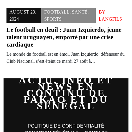
AUGUST 29,
FOOTBALL
,
SANTÉ
,
BY
2024
SPORTS
LANGFILS
Le football en deuil : Juan Izquierdo, jeune
talent uruguayen, emporté par une crise
cardiaque
Le monde du football est en émoi. Juan Izquierdo, défenseur du
Club Nacional, s’est éteint ce mardi 27 août à…
ACTU, INFO ET
NEWS EN
CONTINU DE
PAKAO ET DU
SÉNÉGAL
POLITIQUE DE CONFIDENTIALITÉ