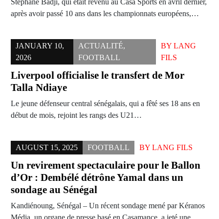
Stéphane Badji, qui était revenu au Casa Sports en avril dernier,
après avoir passé 10 ans dans les championnats européens,…
JANUARY 10,
ACTUALITÉ
,
BY
LANG
2026
FOOTBALL
FILS
Liverpool officialise le transfert de Mor
Talla Ndiaye
Le jeune défenseur central sénégalais, qui a fêté ses 18 ans en
début de mois, rejoint les rangs des U21…
AUGUST 15, 2025
FOOTBALL
BY
LANG FILS
Un revirement spectaculaire pour le Ballon
d’Or : Dembélé détrône Yamal dans un
sondage au Sénégal
Kandiénoung, Sénégal – Un récent sondage mené par Kéranos
Média, un organe de presse basé en Casamance, a jeté une…