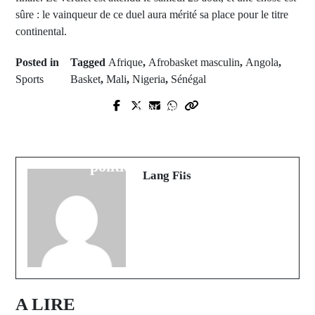
sûre : le vainqueur de ce duel aura mérité sa place pour le titre
continental.
Posted in
Tagged
Afrique
,
Afrobasket masculin
,
Angola
,
Sports
Basket
,
Mali
,
Nigeria
,
Sénégal
Next Post
Prev Post
Décès de l'ancienne députée Fanta
France : Mort en direct d'un
Sall : Hommage de la classe
streameur
politique sénégalaise
Lang Fils
A LIRE