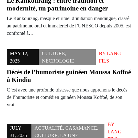
Le Kankourang : entre tradition et
modernité, un patrimoine en danger
Le Kankourang, masque et rituel d’initiation mandingue, classé
au patrimoine oral et immatériel de l’UNESCO depuis 2005, est
confronté à…
MAY 12,
CULTURE
,
BY
LANG
2025
NÉCROLOGIE
FILS
Décès de l’humoriste guinéen Moussa Koffoé
à Kindia
C’est avec une profonde tristesse que nous apprenons le décès
de l’humoriste et comédien guinéen Moussa Koffoé, de son
vrai…
BY
JULY
ACTUALITÉ
,
CASAMANCE
,
LANG
31, 2025
CULTURE
,
LA UNE