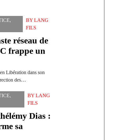
TICE
,
BY
LANG
FILS
ste réseau de
IC frappe un
ien Libération dans son
irection des…
TICE
,
BY
LANG
FILS
thélémy Dias :
rme sa