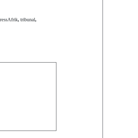
ressAfrik
,
tribunal
,
st
al : Bassirou
 lance ses
 Palais de la
c des anciens
inistres