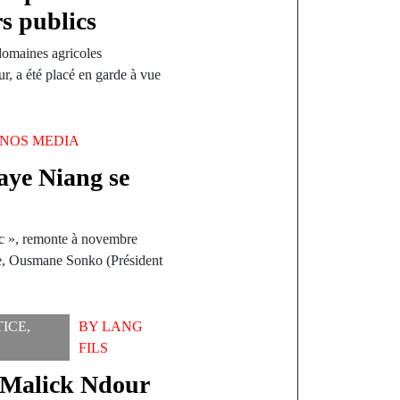
s publics
omaines agricoles
, a été placé en garde à vue
NOS MEDIA
ye Niang se
ac », remonte à novembre
se, Ousmane Sonko (Président
TICE
,
BY
LANG
FILS
e Malick Ndour