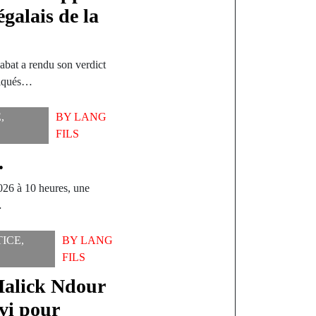
galais de la
abat a rendu son verdict
pliqués…
E
,
BY
LANG
FILS
.
026 à 10 heures, une
…
TICE
,
BY
LANG
FILS
Malick Ndour
vi pour