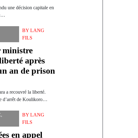
ndu une décision capitale en
re…
,
BY
LANG
FILS
 ministre
iberté après
un an de prison
a a recouvré la liberté.
le d’arrêt de Koulikoro…
E
,
BY
LANG
FILS
ées en appel