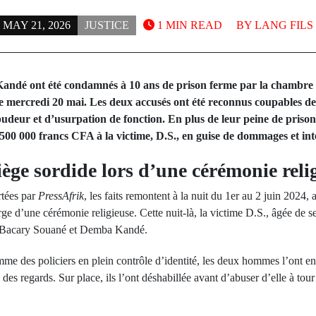
MAY 21, 2026
JUSTICE
1 MIN READ
BY
LANG FILS
ndé ont été condamnés à 10 ans de prison ferme par la chambre c
e mercredi 20 mai. Les deux accusés ont été reconnus coupables de v
 pudeur et d’usurpation de fonction. En plus de leur peine de prison
500 000 francs CFA à la victime, D.S., en guise de dommages et int
piège sordide lors d’une cérémonie reli
rtées par
PressAfrik
, les faits remontent à la nuit du 1er au 2 juin 2024
 d’une cérémonie religieuse. Cette nuit-là, la victime D.S., âgée de
 de Bacary Souané et Demba Kandé.
me des policiers en plein contrôle d’identité, les deux hommes l’ont en
i des regards. Sur place, ils l’ont déshabillée avant d’abuser d’elle à tour