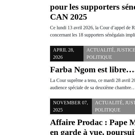
pour les supporters séné
CAN 2025
Ce lundi 13 avril 2026, la Cour d’appel de R
concernant les 18 supporters sénégalais im
APRIL 28,
ACTUALITÉ
,
JUSTIC
2026
POLITIQUE
Farba Ngom est libre…
La Cour suprême a tenu, ce mardi 28 avril 2
audience spéciale de sa deuxième chambre
NOVEMBER 07,
ACTUALITÉ
,
JUS
2025
POLITIQUE
Affaire Prodac : Pape 
en garde à vue, poursui