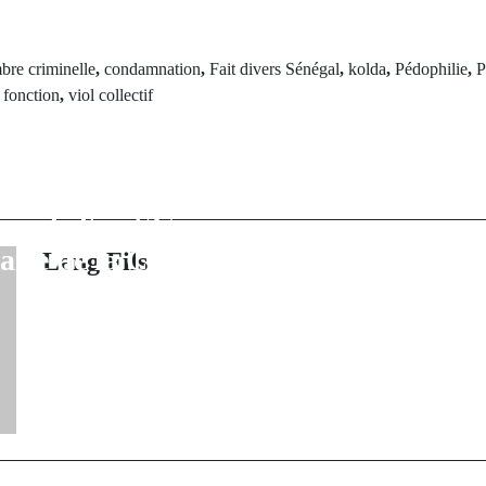
bre criminelle
,
condamnation
,
Fait divers Sénégal
,
kolda
,
Pédophilie
,
P
Next Po
 fonction
,
viol collectif
rev Post
Dialogue nation
FA : Le
Diomaye Faye
dissement
consultations au
ire de l'ex-SG
République ave
aire de la CAF
Lang Fils
premiers m