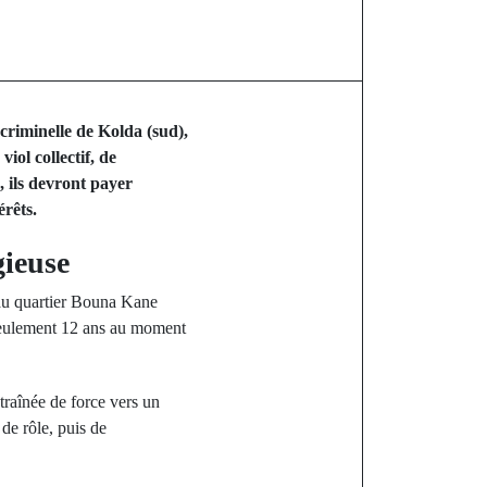
riminelle de Kolda (sud),
iol collectif, de
, ils devront payer
érêts.
gieuse
, au quartier Bouna Kane
 seulement 12 ans au moment
traînée de force vers un
 de rôle, puis de