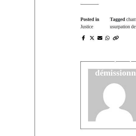
Posted in
Tagged
cham
Justice
usurpation de
P
FECO
rebon
spectacula
démissionn