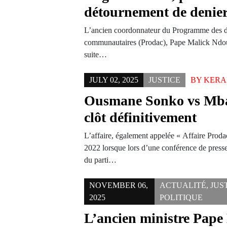
détournement de denier
L’ancien coordonnateur du Programme des d
communautaires (Prodac), Pape Malick Ndour
suite…
JULY 02, 2025
JUSTICE
BY
KERA
Ousmane Sonko vs Mba
clôt définitivement
L’affaire, également appelée « Affaire Prod
2022 lorsque lors d’une conférence de pres
du parti…
NOVEMBER 06,
ACTUALITÉ
,
JUS
2025
POLITIQUE
L’ancien ministre Pap