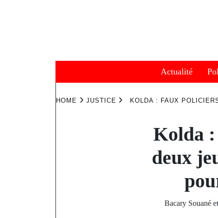
Skip
to
content
Actualité
Pol
HOME
JUSTICE
KOLDA : FAUX POLICIER
Kolda :
deux je
pour
Bacary Souané et