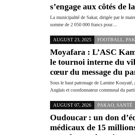
s’engage aux côtés de l
La municipalité de Sakar, dirigée par le mai
somme de 2 050 000 francs pour…
AUGUST 23, 2025
FOOTBALL
,
PA
Moyafara : L’ASC Kam
le tournoi interne du vil
cœur du message du pa
Sous le haut patronage de Lamine Kouyaté, p
Anglais et coordonnateur communal du parti 
AUGUST 07, 2026
PAKAO
,
SANTÉ
Oudoucar : un don d’é
médicaux de 15 millio