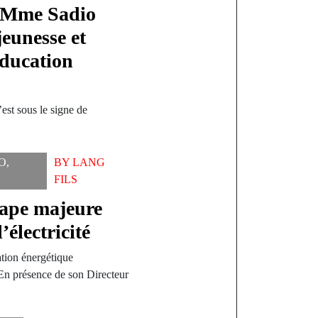
 Mme Sadio
jeunesse et
éducation
st sous le signe de
O
,
BY
LANG
FILS
tape majeure
’électricité
tion énergétique
 En présence de son Directeur