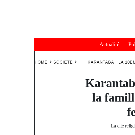
Skip
to
content
Actualité
Pol
HOME
SOCIÉTÉ
KARANTABA : LA 10È
Karantaba
la famil
f
La cité reli