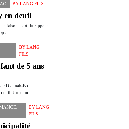
KAO
BY
LANG FILS
y en deuil
us faisons part du rappel à
, que…
BY
LANG
FILS
fant de 5 ans
e de Diannah-Ba
e deuil. Un jeune…
MANCE
,
BY
LANG
FILS
icipalité