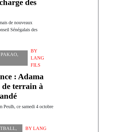
 charge des
rmais de nouveaux
seil Sénégalais des
BY
,
PAKAO
,
LANG
FILS
ance : Adama
 de terrain à
Kandé
um Peulh, ce samedi 4 octobre
TBALL
,
BY
LANG