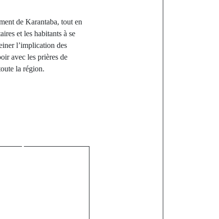
ment de Karantaba, tout en
ires et les habitants à se
einer l’implication des
oir avec les prières de
oute la région.
st
 successeur
 Mamadou
 à la mairie
i fixée