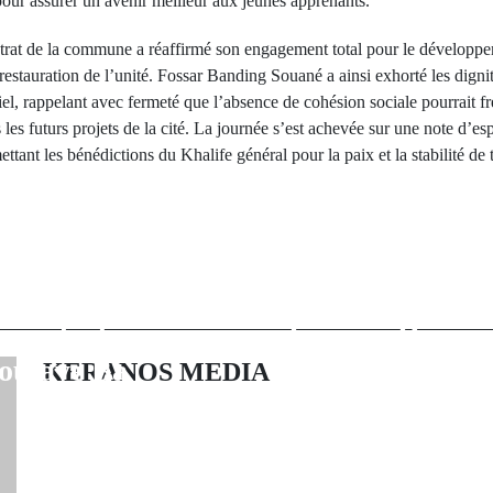
pour assurer un avenir meilleur aux jeunes apprenants.
trat de la commune a réaffirmé son engagement total pour le développe
restauration de l’unité. Fossar Banding Souané a ainsi exhorté les dignita
iel, rappelant avec fermeté que l’absence de cohésion sociale pourrait fr
 les futurs projets de la cité. La journée s’est achevée sur une note d’esp
tant les bénédictions du Khalife général pour la paix et la stabilité de t
rev Post
Next Po
à l’UCAD :
L'élection du
 sénégalaise sous
d'El Hadji
près le décès
Lamine Diawara
oulaye Ba
de Djiredj
KERANOS MEDIA