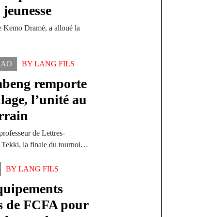
a jeunesse
re Kemo Dramé, a alloué la
KAO
BY
LANG FILS
beng remporte
lage, l’unité au
rrain
rofesseur de Lettres-
Tekki, la finale du tournoi…
BY
LANG FILS
quipements
ns de FCFA pour