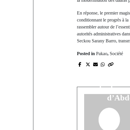
la modernisation des daaras 
En réponse, le premier magis
conditionnant le progrès à la 
rassembler autour de l’essent
autorités administratives dans
Seckou Sarany Barro, transmet
Posted in
Pakao
,
Société
P
Drame 
L’université
le choc a
d’Abd