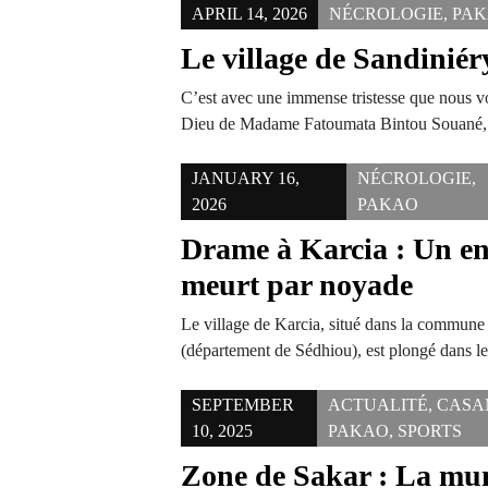
APRIL 14, 2026
NÉCROLOGIE
,
PA
Le village de Sandiniér
C’est avec une immense tristesse que nous vo
Dieu de Madame Fatoumata Bintou Souané
JANUARY 16,
NÉCROLOGIE
,
2026
PAKAO
Drame à Karcia : Un en
meurt par noyade
Le village de Karcia, situé dans la commun
(département de Sédhiou), est plongé dans l
SEPTEMBER
ACTUALITÉ
,
CASA
10, 2025
PAKAO
,
SPORTS
Zone de Sakar : La mun