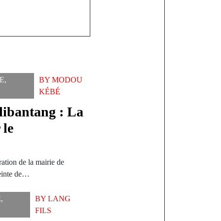
E
,
BY
MODOU
KÉBÉ
libantang : La
 le
ration de la mairie de
einte de…
E
,
BY
LANG
FILS