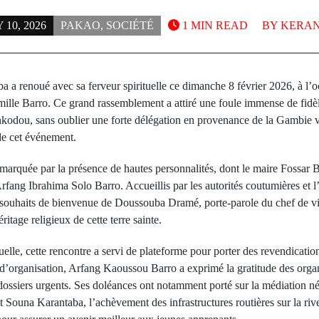
10, 2026
PAKAO
,
SOCIÉTÉ
1 MIN READ
BY
KERAN
ba a renoué avec sa ferveur spirituelle ce dimanche 8 février 2026, à l’
amille Barro. Ce grand rassemblement a attiré une foule immense de fidè
odou, sans oublier une forte délégation en provenance de la Gambie v
de cet événement.
é marquée par la présence de hautes personnalités, dont le maire Fossar
Arfang Ibrahima Solo Barro. Accueillis par les autorités coutumières et l’
s souhaits de bienvenue de Doussouba Dramé, porte-parole du chef de vil
ritage religieux de cette terre sainte.
elle, cette rencontre a servi de plateforme pour porter des revendicati
d’organisation, Arfang Kaoussou Barro a exprimé la gratitude des organi
dossiers urgents. Ses doléances ont notamment porté sur la médiation né
t Souna Karantaba, l’achèvement des infrastructures routières sur la ri