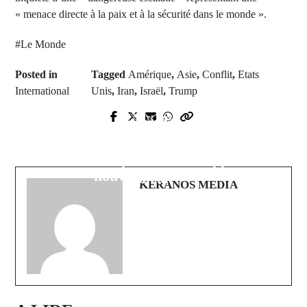
« menace directe à la paix et à la sécurité dans le monde ».
#Le Monde
Posted in
Tagged
Amérique
,
Asie
,
Conflit
,
Etats
International
Unis
,
Iran
,
Israël
,
Trump
Prev Post
Next Post
Renforcement de l'Économie Sociale
Premier Ministre Ousmane Sonko
et Solidaire à Karantaba : Une
en visite officielle en Chine, les
initiative clé pour le développement
nouveaux accords.
local
KERANOS MEDIA