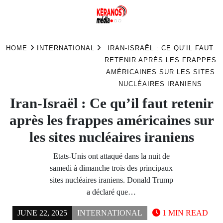
Skip
to
HOME
INTERNATIONAL
IRAN-ISRAËL : CE QU’IL FAUT
content
RETENIR APRÈS LES FRAPPES
AMÉRICAINES SUR LES SITES
NUCLÉAIRES IRANIENS
Iran-Israël : Ce qu’il faut retenir
après les frappes américaines sur
les sites nucléaires iraniens
Etats-Unis ont attaqué dans la nuit de
samedi à dimanche trois des principaux
sites nucléaires iraniens. Donald Trump
a déclaré que…
JUNE 22, 2025
INTERNATIONAL
1 MIN READ