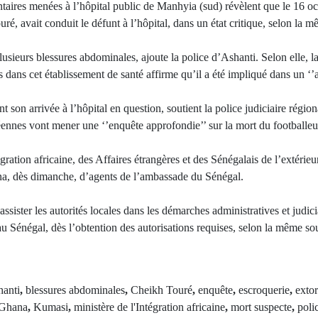
taires menées à l’hôpital public de Manhyia (sud) révèlent que le 16 oc
é, avait conduit le défunt à l’hôpital, dans un état critique, selon la m
 plusieurs blessures abdominales, ajoute la police d’Ashanti. Selon elle,
 dans cet établissement de santé affirme qu’il a été impliqué dans un ‘’a
 son arrivée à l’hôpital en question, soutient la police judiciaire régio
néennes vont mener une ‘’enquête approfondie’’ sur la mort du footballeu
gration africaine, des Affaires étrangères et des Sénégalais de l’extérieu
a, dès dimanche, d’agents de l’ambassade du Sénégal.
assister les autorités locales dans les démarches administratives et judic
au Sénégal, dès l’obtention des autorisations requises, selon la même so
anti
,
blessures abdominales
,
Cheikh Touré
,
enquête
,
escroquerie
,
exto
Ghana
,
Kumasi
,
ministère de l'Intégration africaine
,
mort suspecte
,
poli