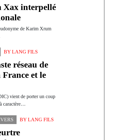
 Xax interpellé
ionale
seudonyme de Karim Xrum
…
BY
LANG FILS
ste réseau de
 France et le
DIC) vient de porter un coup
é à caractère…
IVERS
BY
LANG FILS
eurtre