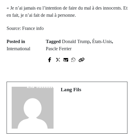
« Je n’ai jamais eu l’intention de faire du mal à des innocents. Et
en fait, je n’ai fait de mal à personne.
Source: France info
Posted in
Tagged
Donald Trump
,
États-Unis
,
International
Pascle Ferrier
Next Post
Prev Post
Kéracounda: ASC Garage
Me Ngagne Demba Touré se réfugie
surclaasse ASC Fammadji et rejoint
au Mali
La famille FC en demi-finale
Lang Fils