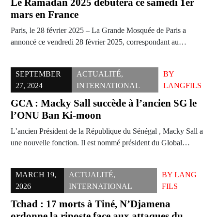
Le Ramadan 2025 débutera ce samedi 1er
mars en France
Paris, le 28 février 2025 – La Grande Mosquée de Paris a
annoncé ce vendredi 28 février 2025, correspondant au…
SEPTEMBER
ACTUALITÉ
,
BY
27, 2024
INTERNATIONAL
LANGFILS
GCA : Macky Sall succède à l’ancien SG le
l’ONU Ban Ki-moon
L’ancien Président de la République du Sénégal , Macky Sall a
une nouvelle fonction. Il est nommé président du Global…
MARCH 19,
ACTUALITÉ
,
BY
LANG
2026
INTERNATIONAL
FILS
Tchad : 17 morts à Tiné, N’Djamena
ordonne la riposte face aux attaques du