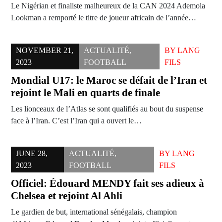
Le Nigérian et finaliste malheureux de la CAN 2024 Ademola
Lookman a remporté le titre de joueur africain de l’année…
NOVEMBER 21,
ACTUALITÉ
,
BY
LANG
2023
FOOTBALL
FILS
Mondial U17: le Maroc se défait de l’Iran et
rejoint le Mali en quarts de finale
Les lionceaux de l’Atlas se sont qualifiés au bout du suspense
face à l’Iran. C’est l’Iran qui a ouvert le…
JUNE 28,
ACTUALITÉ
,
BY
LANG
2023
FOOTBALL
FILS
Officiel: Édouard MENDY fait ses adieux à
Chelsea et rejoint Al Ahli
Le gardien de but, international sénégalais, champion