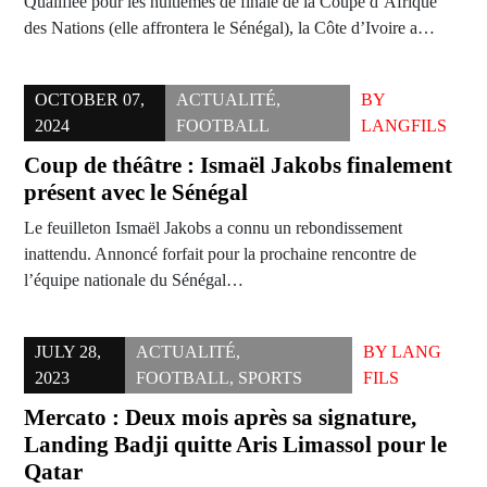
Qualifiée pour les huitièmes de finale de la Coupe d’Afrique
des Nations (elle affrontera le Sénégal), la Côte d’Ivoire a…
OCTOBER 07,
ACTUALITÉ
,
BY
2024
FOOTBALL
LANGFILS
Coup de théâtre : Ismaël Jakobs finalement
présent avec le Sénégal
Le feuilleton Ismaël Jakobs a connu un rebondissement
inattendu. Annoncé forfait pour la prochaine rencontre de
l’équipe nationale du Sénégal…
JULY 28,
ACTUALITÉ
,
BY
LANG
2023
FOOTBALL
,
SPORTS
FILS
Mercato : Deux mois après sa signature,
Landing Badji quitte Aris Limassol pour le
Qatar