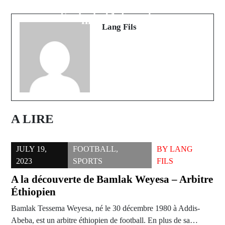
juge va rendre sa décision sur le cas
producteurs agricoles pour leurs
Sonko le 14 décembre
financements
Lang Fils
A LIRE
JULY 19,
FOOTBALL
,
BY
LANG
2023
SPORTS
FILS
A la découverte de Bamlak Weyesa – Arbitre
Éthiopien
Bamlak Tessema Weyesa, né le 30 décembre 1980 à Addis-
Abeba, est un arbitre éthiopien de football. En plus de sa…