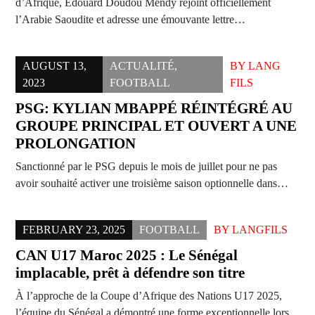
d’Afrique, Edouard Doudou Mendy rejoint officiellement
l’Arabie Saoudite et adresse une émouvante lettre…
AUGUST 13,
ACTUALITÉ
,
BY
LANG
2023
FOOTBALL
FILS
PSG: KYLIAN MBAPPÉ RÉINTÉGRÉ AU
GROUPE PRINCIPAL ET OUVERT A UNE
PROLONGATION
Sanctionné par le PSG depuis le mois de juillet pour ne pas
avoir souhaité activer une troisième saison optionnelle dans…
FEBRUARY 23, 2025
FOOTBALL
BY
LANGFILS
CAN U17 Maroc 2025 : Le Sénégal
implacable, prêt à défendre son titre
À l’approche de la Coupe d’Afrique des Nations U17 2025,
l’équipe du Sénégal a démontré une forme exceptionnelle lors