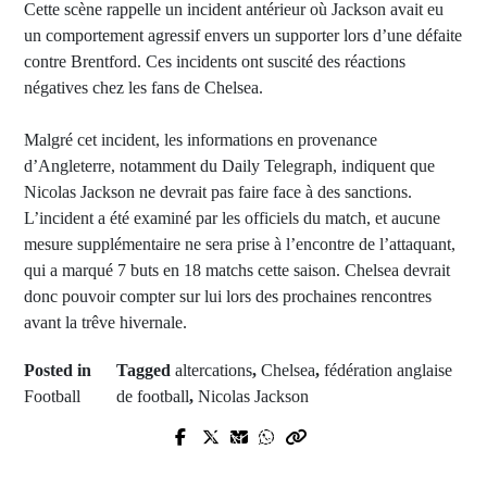
Cette scène rappelle un incident antérieur où Jackson avait eu
un comportement agressif envers un supporter lors d’une défaite
contre Brentford. Ces incidents ont suscité des réactions
négatives chez les fans de Chelsea.
Malgré cet incident, les informations en provenance
d’Angleterre, notamment du Daily Telegraph, indiquent que
Nicolas Jackson ne devrait pas faire face à des sanctions.
L’incident a été examiné par les officiels du match, et aucune
mesure supplémentaire ne sera prise à l’encontre de l’attaquant,
qui a marqué 7 buts en 18 matchs cette saison. Chelsea devrait
donc pouvoir compter sur lui lors des prochaines rencontres
avant la trêve hivernale.
Posted in
Tagged
altercations
,
Chelsea
,
fédération anglaise
Football
de football
,
Nicolas Jackson
Prev Post
Next Post
Tribunal d'instance de Dakar: Le
Bassin de l'Anambé: désarroi des