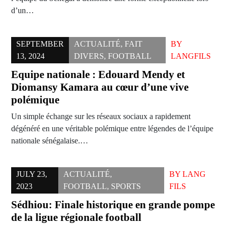
d’un…
SEPTEMBER
ACTUALITÉ
,
FAIT
BY
13, 2024
DIVERS
,
FOOTBALL
LANGFILS
Equipe nationale : Edouard Mendy et
Diomansy Kamara au cœur d’une vive
polémique
Un simple échange sur les réseaux sociaux a rapidement
dégénéré en une véritable polémique entre légendes de l’équipe
nationale sénégalaise.…
JULY 23,
ACTUALITÉ
,
BY
LANG
2023
FOOTBALL
,
SPORTS
FILS
Sédhiou: Finale historique en grande pompe
de la ligue régionale football