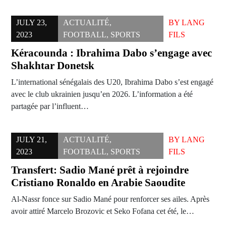
JULY 23,
ACTUALITÉ
,
BY
LANG
2023
FOOTBALL
,
SPORTS
FILS
Kéracounda : Ibrahima Dabo s’engage avec
Shakhtar Donetsk
L’international sénégalais des U20, Ibrahima Dabo s’est engagé
avec le club ukrainien jusqu’en 2026. L’information a été
partagée par l’influent…
JULY 21,
ACTUALITÉ
,
BY
LANG
2023
FOOTBALL
,
SPORTS
FILS
Transfert: Sadio Mané prêt à rejoindre
Cristiano Ronaldo en Arabie Saoudite
Al-Nassr fonce sur Sadio Mané pour renforcer ses ailes. Après
avoir attiré Marcelo Brozovic et Seko Fofana cet été, le…