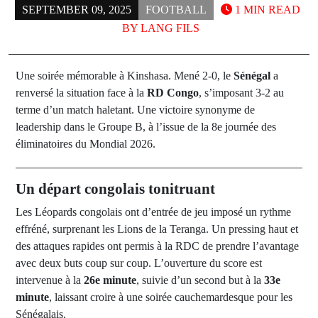
SEPTEMBER 09, 2025
FOOTBALL
1 MIN READ
BY
LANG FILS
Une soirée mémorable à Kinshasa. Mené 2-0, le
Sénégal
a
renversé la situation face à la
RD Congo
, s’imposant 3-2 au
terme d’un match haletant. Une victoire synonyme de
leadership dans le Groupe B, à l’issue de la 8e journée des
éliminatoires du Mondial 2026.
Un départ congolais tonitruant
Les Léopards congolais ont d’entrée de jeu imposé un rythme
effréné, surprenant les Lions de la Teranga. Un pressing haut et
des attaques rapides ont permis à la RDC de prendre l’avantage
avec deux buts coup sur coup. L’ouverture du score est
intervenue à la
26e minute
, suivie d’un second but à la
33e
minute
, laissant croire à une soirée cauchemardesque pour les
Sénégalais.