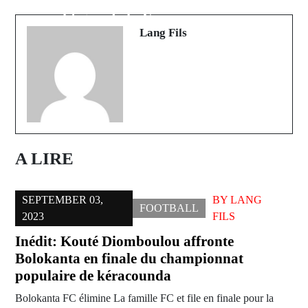
célèbre sa ziarra annuelle à
politique de la France en suspens
Katabina
Lang Fils
A LIRE
SEPTEMBER 03,
BY
LANG
FOOTBALL
2023
FILS
Inédit: Kouté Diomboulou affronte
Bolokanta en finale du championnat
populaire de kéracounda
Bolokanta FC élimine La famille FC et file en finale pour la