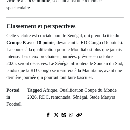
victoire à la
87e minute
, scellant ainsi une remontée
spectaculaire.
Classement et perspectives
Cette victoire est cruciale pour le Sénégal, qui prend la tête du
Groupe B
avec
18 points
, devançant la RD Congo (16 points).
La course à la qualification pour le Mondial est plus que jamais
intense. Les deux prochaines journées, prévues en octobre
2025, seront décisives. Le Sénégal affrontera le Soudan du Sud,
tandis que la RD Congo se mesurera à la Mauritanie, avant une
dernière journée qui pourrait tout faire basculer.
Posted
Tagged
Afrique
,
Qualification Coupe du Monde
in
2026
,
RDC
,
remontada
,
Sénégal
,
Stade Martyrs
Football
Prev Post
Next Post
Dernière minute : le gouvernement
Kolibantang : La famille Gassama
Bayrou a démissionné, l'avenir