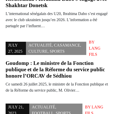
Shakhtar Donetsk
L’international sénégalais des U20, Ibrahima Dabo s’est engagé
avec le club ukrainien jusqu’en 2026. L’information a été
partagée par l’influent…
BY
JULY
ACTUALITÉ
,
CASAMANCE
,
LANG
27, 2025
CULTURE
,
SPORTS
FILS
Goudomp : Le ministre de la Fonction
publique et de la Réforme du service public
honore l’ORCAV de Sédhiou
Ce samedi 26 juillet 2025, le ministre de la Fonction publique et
de la Réforme du service public, M. Olivier…
JULY 21,
ACTUALITÉ
,
BY
LANG
2023
FOOTBALL
,
SPORTS
FILS