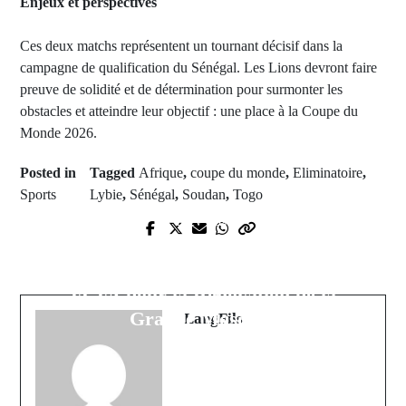
Enjeux et perspectives
Ces deux matchs représentent un tournant décisif dans la
campagne de qualification du Sénégal. Les Lions devront faire
preuve de solidité et de détermination pour surmonter les
obstacles et atteindre leur objectif : une place à la Coupe du
Monde 2026.
Posted in
Tagged
Afrique
,
coupe du monde
,
Eliminatoire
,
Sports
Lybie
,
Sénégal
,
Soudan
,
Togo
Next Post
Prev Post
Touba : Serigne Cheikh Saliou
Le rappeur MHD condamné en
Mbacké donne 1,1 Milliard de
appel à douze ans de prison pour
FCFA pour la Rénovation de la
meurtre
Grande Mosquée
LangFils