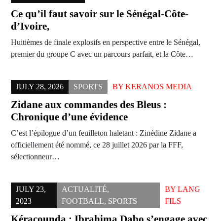
Ce qu’il faut savoir sur le Sénégal-Côte-
d’Ivoire,
Huitièmes de finale explosifs en perspective entre le Sénégal,
premier du groupe C avec un parcours parfait, et la Côte…
JULY 28, 2026
SPORTS
BY
KERANOS MEDIA
Zidane aux commandes des Bleus :
Chronique d’une évidence
C’est l’épilogue d’un feuilleton haletant : Zinédine Zidane a
officiellement été nommé, ce 28 juillet 2026 par la FFF,
sélectionneur…
JULY 23,
ACTUALITÉ
,
BY
LANG
2023
FOOTBALL
,
SPORTS
FILS
Kéracounda : Ibrahima Dabo s’engage avec