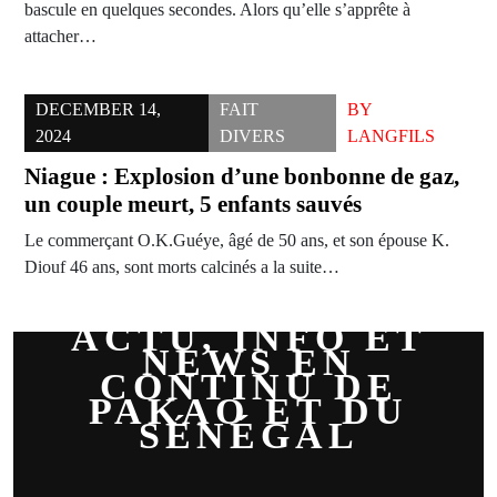
bascule en quelques secondes. Alors qu’elle s’apprête à
attacher…
DECEMBER 14,
FAIT
BY
2024
DIVERS
LANGFILS
Niague : Explosion d’une bonbonne de gaz,
un couple meurt, 5 enfants sauvés
Le commerçant O.K.Guéye, âgé de 50 ans, et son épouse K.
Diouf 46 ans, sont morts calcinés a la suite…
ACTU, INFO ET
NEWS EN
CONTINU DE
PAKAO ET DU
SÉNÉGAL