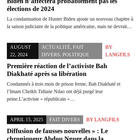
Biden n’affectera probablement pas les
élections de 2024
La condamnation de Hunter Biden ajoute un nouveau chapitre à
la saison judiciaire de la politique américaine, mais ne devrait…
AUGUST
ACTUALITÉ
,
FAIT
BY
22, 2024
DIVERS
,
POLITIQUE
LANGFILS
Première réaction de l’activiste Bah
Diakhaté après sa libération
Condamnés à trois mois de prison ferme, Bah Diakhaté et
l’Imam Cheikh Tidiane Ndao ont déjà purgé leur
peine.L’activiste « républicain »…
APRIL 15, 2025
FAIT DIVERS
BY
LANGFILS
Diffusion de fausses nouvelles » : Le
chroniqueur Abdou Nguer dans la