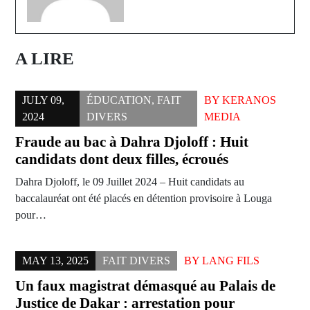
A LIRE
JULY 09,
ÉDUCATION
,
FAIT
BY
KERANOS
2024
DIVERS
MEDIA
Fraude au bac à Dahra Djoloff : Huit
candidats dont deux filles, écroués
Dahra Djoloff, le 09 Juillet 2024 – Huit candidats au
baccalauréat ont été placés en détention provisoire à Louga
pour…
MAY 13, 2025
FAIT DIVERS
BY
LANG FILS
Un faux magistrat démasqué au Palais de
Justice de Dakar : arrestation pour