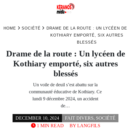
Skip
to
HOME
SOCIÉTÉ
DRAME DE LA ROUTE : UN LYCÉEN DE
content
KOTHIARY EMPORTÉ, SIX AUTRES
BLESSÉS
Drame de la route : Un lycéen de
Kothiary emporté, six autres
blessés
Un voile de deuil s’est abattu sur la
communauté éducative de Kothiary. Ce
lundi 9 décembre 2024, un accident
de…
DECEMBER 10, 2024
FAIT DIVERS
,
SOCIÉTÉ
1 MIN READ
BY
LANGFILS