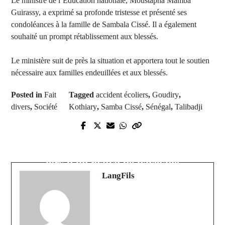
Le ministre de l’Éducation nationale, Moustapha Mamba
Guirassy, a exprimé sa profonde tristesse et présenté ses
condoléances à la famille de Sambala Cissé. Il a également
souhaité un prompt rétablissement aux blessés.
Le ministère suit de près la situation et apportera tout le soutien
nécessaire aux familles endeuillées et aux blessés.
Posted in
Fait
Tagged
accident écoliers
,
Goudiry
,
divers
,
Société
Kothiary
,
Samba Cissé
,
Sénégal
,
Talibadji
Prev Post
Next Post
Sadio Mané annonce un projet
Drame à Mboro : Un supporter tué
structurant pour soutenir l'emploi
lors d'un match de navétane
des jeunes
LangFils