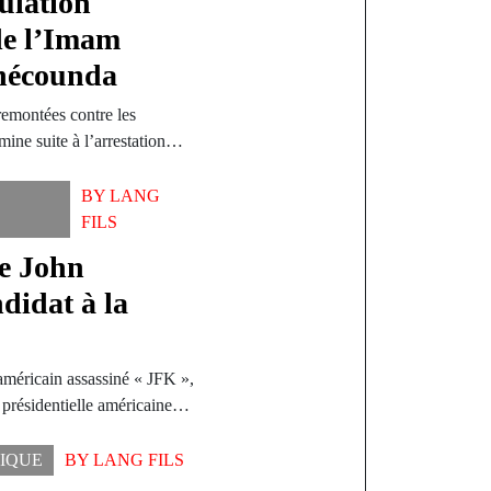
ulation
de l’Imam
anécounda
remontées contre les
mine suite à l’arrestation…
BY
LANG
FILS
de John
didat à la
américain assassiné « JFK »,
n présidentielle américaine…
TIQUE
BY
LANG FILS