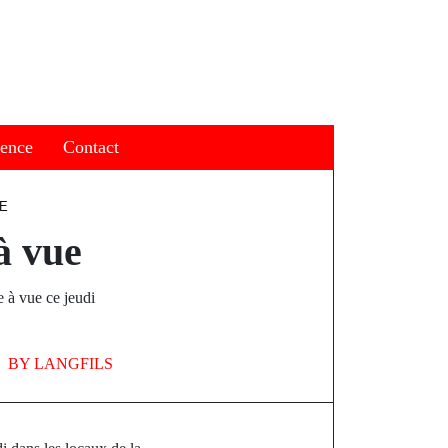
ience
Contact
UE
à vue
e à vue ce jeudi
BY
LANGFILS