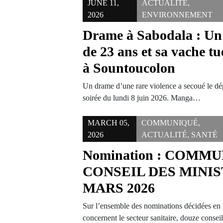
JUNE 11,
ACTUALITÉ
,
2026
ENVIRONNEMENT
Drame à Sabodala : Un
de 23 ans et sa vache tu
à Sountoucolon
Un drame d’une rare violence a secoué le dé
soirée du lundi 8 juin 2026. Manga…
MARCH 05,
COMMUNIQUÉ
,
2026
ACTUALITÉ
,
SANTÉ
Nomination : COMM
CONSEIL DES MINIS
MARS 2026
Sur l’ensemble des nominations décidées en 
concernent le secteur sanitaire, douze consei