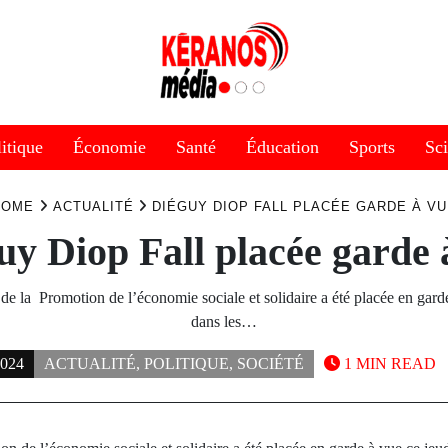
itique
Économie
Santé
Éducation
Sports
Sc
HOME
ACTUALITÉ
DIÉGUY DIOP FALL PLACÉE GARDE À V
uy Diop Fall placée garde 
 de la Promotion de l’économie sociale et solidaire a été placée en gard
dans les…
024
ACTUALITÉ
,
POLITIQUE
,
SOCIÉTÉ
1 MIN READ