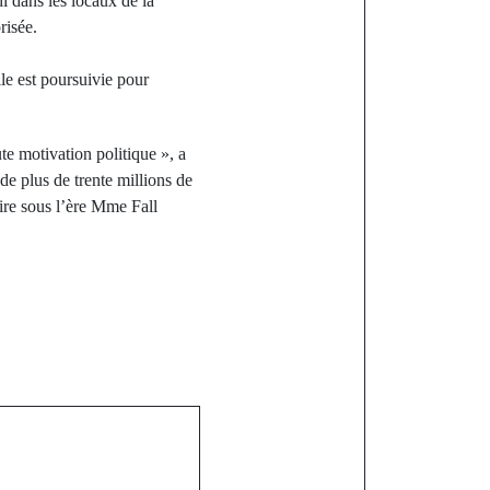
i dans les locaux de la
risée.
e est poursuivie pour
te motivation politique », a
de plus de trente millions de
ire sous l’ère Mme Fall
st
Un isolement
n autre appel
lancé aux
tés