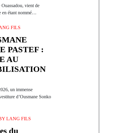
 Ouassadou, vient de
ère en étant nommé…
ANG FILS
USMANE
E PASTEF :
E AU
ILISATION
 2026, un immense
investiture d’Ousmane Sonko
BY
LANG FILS
nes du