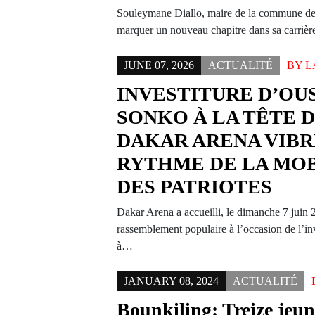
Souleymane Diallo, maire de la commune de
marquer un nouveau chapitre dans sa carri
JUNE 07, 2026
ACTUALITÉ
BY
L
INVESTITURE D’O
SONKO À LA TÊTE D
DAKAR ARENA VIBR
RYTHME DE LA MOB
DES PATRIOTES
Dakar Arena a accueilli, le dimanche 7 juin
rassemblement populaire à l’occasion de l’
à…
JANUARY 08, 2024
ACTUALITÉ
Bounkiling: Treize jeu