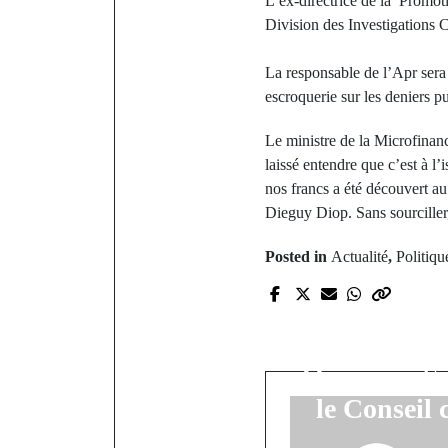
L’ex-directrice de la Promoti
Division des Investigations C
La responsable de l’Apr sera
escroquerie sur les deniers pu
Le ministre de la Microfinanc
laissé entendre que c’est à l
nos francs a été découvert au
Dieguy Diop. Sans sourciller, 
Posted in
Actualité
,
Politiqu
P
Législative
contre Bar
Ousmane Son
le Conseil 