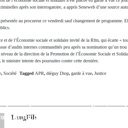
on de l’économie sociale et solidaire a été placée en garde à vue ce jeud
riminelles après son interrogatoire, a appris Seneweb d’une source auto
 présentée au procureur ce vendredi sauf changement de programme. Ell
blics.
e et de l’Économie sociale et solidaire invité de la Rfm, qui écarte « tou
’issue d’audits internes commandités peu après sa nomination qu’un trou 
 niveau de la direction de la Promotion de l’Économie Sociale et Solida
le ministre intente des poursuites contre cette dernière.
e
,
Société
Tagged
APR
,
diéguy Diop
,
garde à vue
,
Justice
rev Post
Next Po
s : Les recours
Kolibantang : 
thélémy Dias et
qui se creuse, u
ko rejetés par
d'urgence 
constitutionnel
autori
LangFils