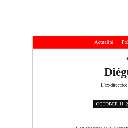
Skip
to
content
Actualité
Pol
Diég
L’ex-directrice
OCTOBER 11, 2