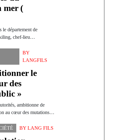
n mer (
s le département de
iling, chef-lieu…
BY
LANGFILS
itionner le
ur des
blic »
utorités, ambitionne de
ation au cœur des mutations…
CIÉTÉ
BY
LANG FILS