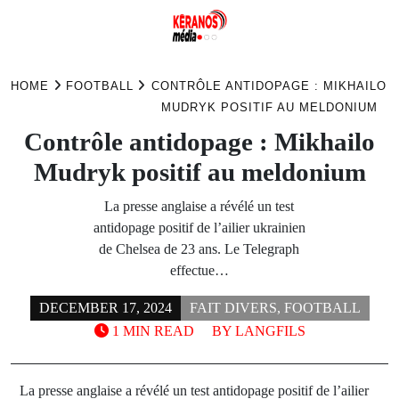
Skip
to
HOME
FOOTBALL
CONTRÔLE ANTIDOPAGE : MIKHAILO
content
MUDRYK POSITIF AU MELDONIUM
Contrôle antidopage : Mikhailo
Mudryk positif au meldonium
La presse anglaise a révélé un test
antidopage positif de l’ailier ukrainien
de Chelsea de 23 ans. Le Telegraph
effectue…
DECEMBER 17, 2024
FAIT DIVERS
,
FOOTBALL
1 MIN READ
BY
LANGFILS
La presse anglaise a révélé un test antidopage positif de l’ailier