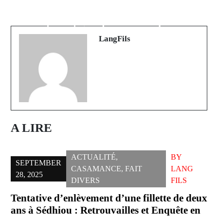
Le Sénégal confirme son ambition
Vinicius Junior a remporté le FIFA-
de devenir une destination
The Best 2024 ... La liste tous les
touristique de premier plan
lauréats
LangFils
A LIRE
ACTUALITÉ
,
BY
SEPTEMBER
CASAMANCE
,
FAIT
LANG
28, 2025
DIVERS
FILS
Tentative d’enlèvement d’une fillette de deux
ans à Sédhiou : Retrouvailles et Enquête en