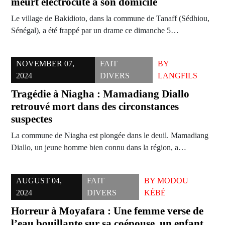
meurt électrocuté à son domicile
Le village de Bakidioto, dans la commune de Tanaff (Sédhiou,
Sénégal), a été frappé par un drame ce dimanche 5…
NOVEMBER 07,
FAIT
BY
2024
DIVERS
LANGFILS
Tragédie à Niagha : Mamadiang Diallo
retrouvé mort dans des circonstances
suspectes
La commune de Niagha est plongée dans le deuil. Mamadiang
Diallo, un jeune homme bien connu dans la région, a…
AUGUST 04,
FAIT
BY
MODOU
2024
DIVERS
KÉBÉ
Horreur à Moyafara : Une femme verse de
l’eau bouillante sur sa coépouse, un enfant