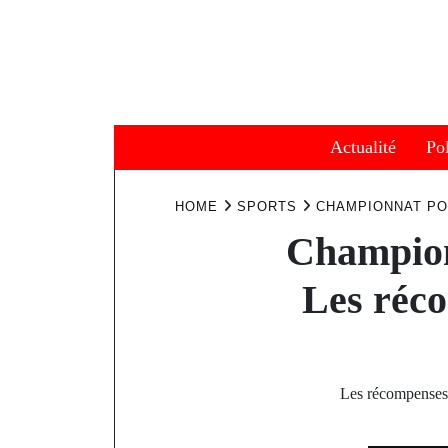
Skip
to
content
Actualité
Pol
HOME
SPORTS
CHAMPIONNAT PO
Champion
Les réco
Les récompenses 