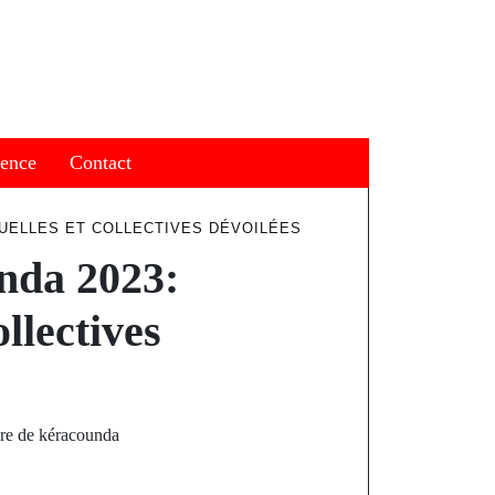
ience
Contact
UELLES ET COLLECTIVES DÉVOILÉES
nda 2023:
llectives
ire de kéracounda