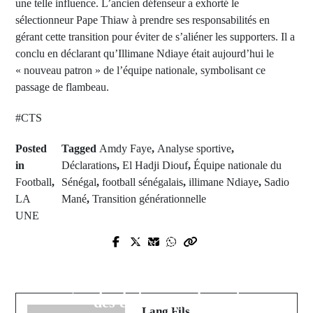
une telle influence. L’ancien défenseur a exhorté le
sélectionneur Pape Thiaw à prendre ses responsabilités en
gérant cette transition pour éviter de s’aliéner les supporters. Il a
conclu en déclarant qu’Illimane Ndiaye était aujourd’hui le
« nouveau patron » de l’équipe nationale, symbolisant ce
passage de flambeau.
#CTS
Posted
Tagged
Amdy Faye
,
Analyse sportive
,
in
Déclarations
,
El Hadji Diouf
,
Équipe nationale du
Football
,
Sénégal
,
football sénégalais
,
illimane Ndiaye
,
Sadio
LA
Mané
,
Transition générationnelle
UNE
Prev Post
Next Post
L'attrait dangereux des paris
Sénégal : Le ministre de l’Intérieur
sportifs en ligne : Quand la quête du
s’attaque à l’occupation anarchique
gain facile tourne à la perte
des espaces publics
Lang Fils