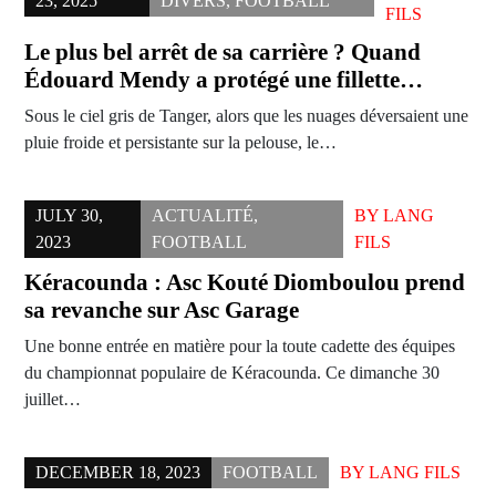
23, 2025
DIVERS
,
FOOTBALL
FILS
Le plus bel arrêt de sa carrière ? Quand
Édouard Mendy a protégé une fillette…
Sous le ciel gris de Tanger, alors que les nuages déversaient une
pluie froide et persistante sur la pelouse, le…
JULY 30,
ACTUALITÉ
,
BY
LANG
2023
FOOTBALL
FILS
Kéracounda : Asc Kouté Diomboulou prend
sa revanche sur Asc Garage
Une bonne entrée en matière pour la toute cadette des équipes
du championnat populaire de Kéracounda. Ce dimanche 30
juillet…
DECEMBER 18, 2023
FOOTBALL
BY
LANG FILS