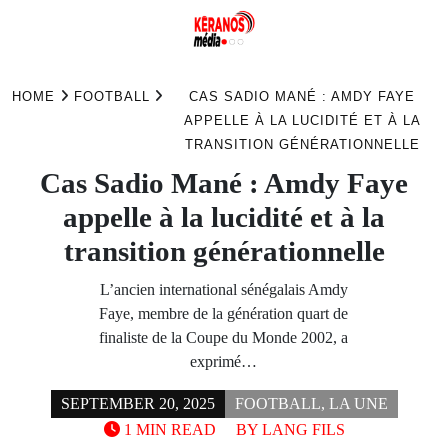
Skip
to
HOME
FOOTBALL
CAS SADIO MANÉ : AMDY FAYE
content
APPELLE À LA LUCIDITÉ ET À LA
TRANSITION GÉNÉRATIONNELLE
Cas Sadio Mané : Amdy Faye
appelle à la lucidité et à la
transition générationnelle
L’ancien international sénégalais Amdy
Faye, membre de la génération quart de
finaliste de la Coupe du Monde 2002, a
exprimé…
SEPTEMBER 20, 2025
FOOTBALL
,
LA UNE
1 MIN READ
BY
LANG FILS