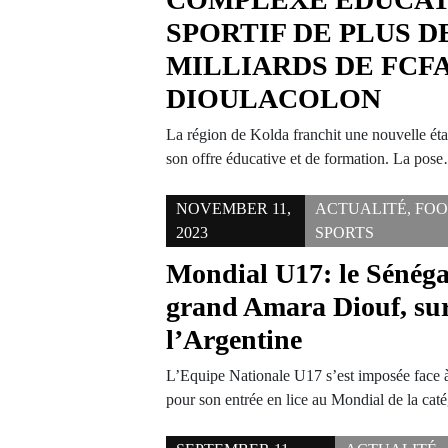
SPORTIF DE PLUS DE
MILLIARDS DE FCFA
DIOULACOLON
La région de Kolda franchit une nouvelle ét
son offre éducative et de formation. La pos
NOVEMBER 11,
ACTUALITÉ
,
FOO
2023
SPORTS
Mondial U17: le Sénéga
grand Amara Diouf, su
l’Argentine
L’Equipe Nationale U17 s’est imposée face à
pour son entrée en lice au Mondial de la ca