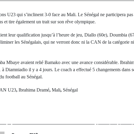
ions U23 qui s’inclinent 3-0 face au Mali. Le Sénégal ne participera pa
 et tire également un trait sur son rêve olympique.
ent leur qualification jusqu’à l’heure de jeu, Diallo (60e), Doumbia (6
iminer les Sénégalais, qui ne verront donc ni la CAN de la catégorie 
mba Mbaye avaient relié Bamako avec une avance considérable. Ibrahim
-1 à Diamniadio il y a 4 jours. Le coach a effectué 5 changements dans 
du football au Sénégal.
AN U23
,
Ibrahima Dramé
,
Mali
,
Sénégal
rev Post
Next Po
: Le Sénégal
Liquide asper
alifié
Yarga Sy s