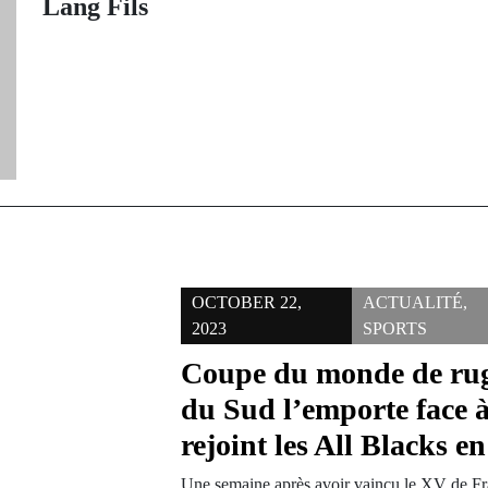
Lang Fils
OCTOBER 22,
ACTUALITÉ
,
2023
SPORTS
Coupe du monde de rug
du Sud l’emporte face à
rejoint les All Blacks en
Une semaine après avoir vaincu le XV de Fr