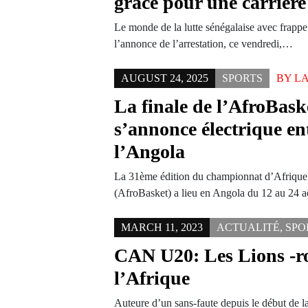
grâce pour une carrière 
Le monde de la lutte sénégalaise avec frappe 
l’annonce de l’arrestation, ce vendredi,…
AUGUST 24, 2025
SPORTS
BY
LA
La finale de l’AfroBask
s’annonce électrique ent
l’Angola
La 31ème édition du championnat d’Afrique 
(AfroBasket) a lieu en Angola du 12 au 24 
MARCH 11, 2023
ACTUALITÉ
,
SPO
CAN U20: Les Lions -roi
l’Afrique
Auteure d’un sans-faute depuis le début de l