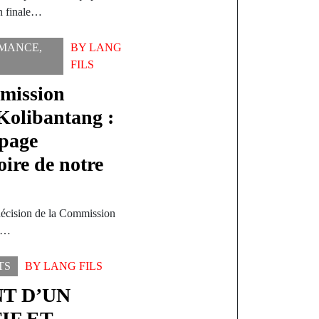
n finale…
MANCE
,
BY
LANG
FILS
mmission
 Kolibantang :
 page
oire de notre
écision de la Commission
la…
TS
BY
LANG FILS
T D’UN
IF ET