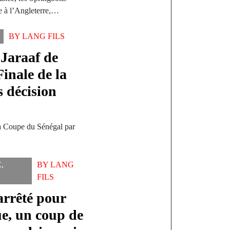
e à l’Angleterre,…
BY
LANG FILS
 Jaraaf de
Finale de la
 décision
la Coupe du Sénégal par
E
,
BY
LANG
FILS
arrêté pour
ue, un coup de