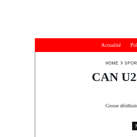
Skip
to
content
Actualité
Pol
HOME
SPOR
CAN U23
Grosse désillusi