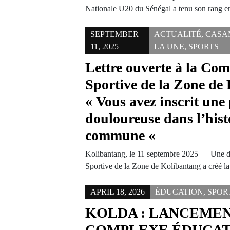
Nationale U20 du Sénégal a tenu son rang e
SEPTEMBER
ACTUALITÉ
,
CASA
11, 2025
LA UNE
,
SPORTS
Lettre ouverte à la Co
Sportive de la Zone de
« Vous avez inscrit une
douloureuse dans l’hist
commune «
Kolibantang, le 11 septembre 2025 — Une d
Sportive de la Zone de Kolibantang a créé 
APRIL 18, 2026
ÉDUCATION
,
SPOR
KOLDA : LANCEMEN
COMPLEXE ÉDUCAT