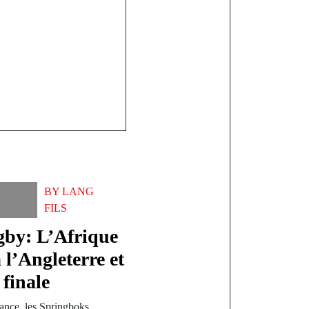
BY
LANG
FILS
by: L’Afrique
 l’Angleterre et
 finale
ance, les Springboks