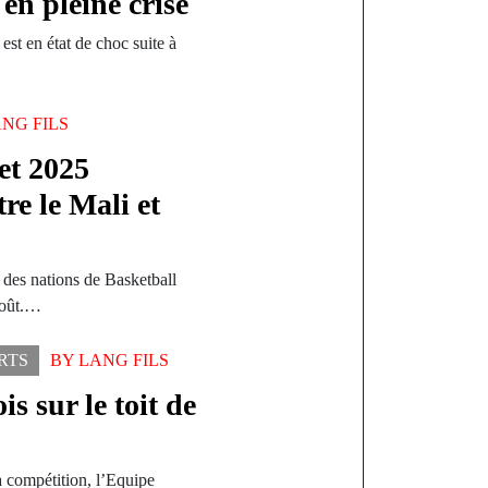
en pleine crise
est en état de choc suite à
NG FILS
et 2025
re le Mali et
des nations de Basketball
août.…
RTS
BY
LANG FILS
s sur le toit de
a compétition, l’Equipe