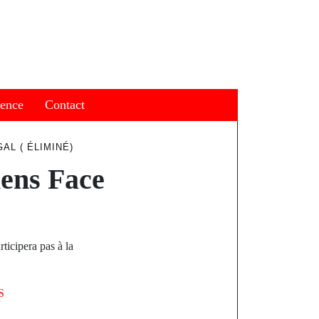
ience
Contact
AL ( ÉLIMINÉ)
ens Face
ticipera pas à la
S