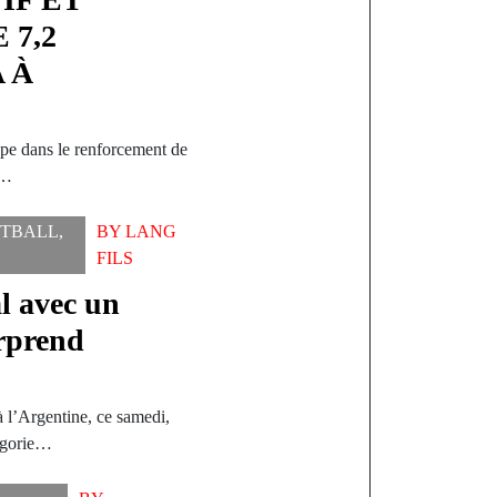
 7,2
 À
ape dans le renforcement de
e…
TBALL
,
BY
LANG
FILS
l avec un
rprend
 l’Argentine, ce samedi,
tégorie…