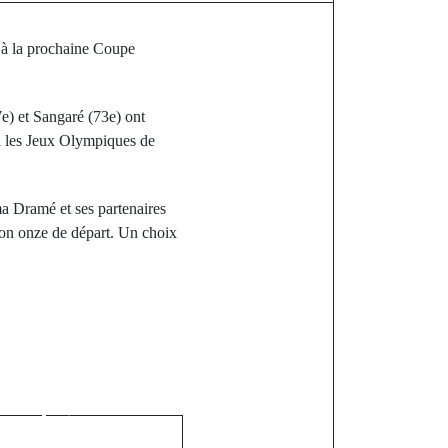
s à la prochaine Coupe
7e) et Sangaré (73e) ont
ni les Jeux Olympiques de
a Dramé et ses partenaires
son onze de départ. Un choix
st
gé à Sonko :
'explique