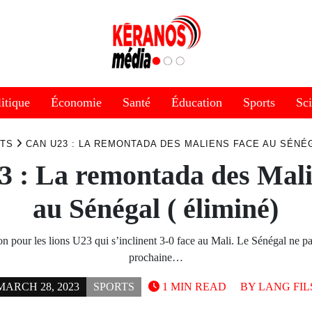
itique
Économie
Santé
Éducation
Sports
Sc
TS
CAN U23 : LA REMONTADA DES MALIENS FACE AU SÉNÉG
 : La remontada des Mali
au Sénégal ( éliminé)
on pour les lions U23 qui s’inclinent 3-0 face au Mali. Le Sénégal ne par
prochaine…
MARCH 28, 2023
SPORTS
1 MIN READ
BY
LANG FIL