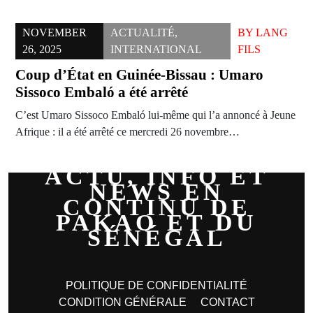
NOVEMBER
ACTUALITÉ
,
BY
LANG
26, 2025
INTERNATIONAL
FILS
Coup d’État en Guinée-Bissau : Umaro
Sissoco Embaló a été arrêté
C’est Umaro Sissoco Embaló lui-même qui l’a annoncé à Jeune
Afrique : il a été arrêté ce mercredi 26 novembre…
ACTU, INFO ET
NEWS EN
CONTINU DE
PAKAO ET DU
SÉNÉGAL
POLITIQUE DE CONFIDENTIALITÉ
CONDITION GÉNÉRALE
CONTACT