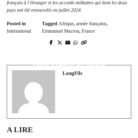
français à l’étranger et les accords militaires qui lient les deux
pays ont été renouvelés en juillet 2024
.
Posted in
Tagged
Afrique
,
armée française
,
International
Emmanuel Macron
,
France
Prev Post
Next Post
Mali: Thierno Amadou Hady Tall
Jean-Marie Le Pen, le fondateur du
serait décédé des suites de ses
Front national est décédé
blessures
LangFils
A LIRE