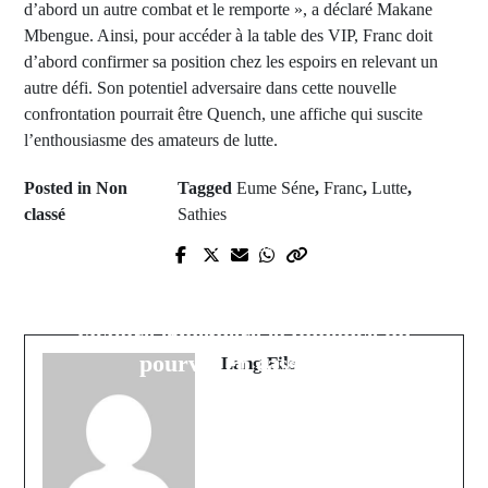
d’abord un autre combat et le remporte », a déclaré Makane
Mbengue. Ainsi, pour accéder à la table des VIP, Franc doit
d’abord confirmer sa position chez les espoirs en relevant un
autre défi. Son potentiel adversaire dans cette nouvelle
confrontation pourrait être Quench, une affiche qui suscite
l’enthousiasme des amateurs de lutte.
Posted in Non
Tagged
Eume Séne
,
Franc
,
Lutte
,
classé
Sathies
Next Post
Prev Post
Annulation de la radiation de
Tribunal d’instance Hors Classe de
Sonko: Me Elhadji Diouf parle de
Dakar: la radiation d’Ousmane
victoire éphémère et annonce un
Sonko annulée
pourvoi en cassation
Lang Fils