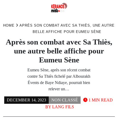
Skip
to
HOME
APRÈS SON COMBAT AVEC SA THIÈS, UNE AUTRE
content
BELLE AFFICHE POUR EUMEU SÈNE
Après son combat avec Sa Thiès,
une autre belle affiche pour
Eumeu Sène
Eumeu Sène, après son récent combat
contre Sa Thiès fichelé par Albourakh
Évents de Baye Ndiaye, pourrait bien
relever un…
DECEMBER 14, 2023
NON CLASSÉ
1 MIN READ
BY
LANG FILS