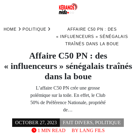
Skip
to
HOME
POLITIQUE
AFFAIRE C50 PN : DES
content
« INFLUENCEURS » SÉNÉGALAIS
TRAÎNÉS DANS LA BOUE
Affaire C50 PN : des
« influenceurs » sénégalais traînés
dans la boue
L’affaire C50 PN crée une grosse
polémique sur la toile. En effet, le Club
50% de Préférence Nationale, propriété
de…
OCTOBER 27, 2023
FAIT DIVERS
,
POLITIQUE
1 MIN READ
BY
LANG FILS