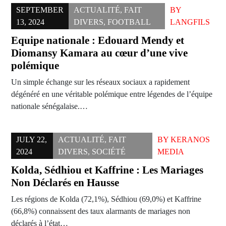
SEPTEMBER
ACTUALITÉ
,
FAIT
BY
13, 2024
DIVERS
,
FOOTBALL
LANGFILS
Equipe nationale : Edouard Mendy et
Diomansy Kamara au cœur d’une vive
polémique
Un simple échange sur les réseaux sociaux a rapidement
dégénéré en une véritable polémique entre légendes de l’équipe
nationale sénégalaise.…
JULY 22,
ACTUALITÉ
,
FAIT
BY
KERANOS
2024
DIVERS
,
SOCIÉTÉ
MEDIA
Kolda, Sédhiou et Kaffrine : Les Mariages
Non Déclarés en Hausse
Les régions de Kolda (72,1%), Sédhiou (69,0%) et Kaffrine
(66,8%) connaissent des taux alarmants de mariages non
déclarés à l’état…