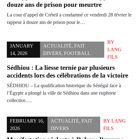
douze ans de prison pour meurtre
La cour d’appel de Créteil a condamné ce vendredi 28 février le
rappeur à douze ans de prison pour le…
BY
JANUARY
ACTUALITÉ
,
FAIT
LANG
14, 2026
DIVERS
,
FOOTBALL
FILS
Sédhiou : La liesse ternie par plusieurs
accidents lors des célébrations de la victoire
SÉDHIOU – La qualification historique du Sénégal face à
l’Égypte a plongé la ville de Sédhiou dans une euphorie
collective.…
FEBRUARY 16,
ACTUALITÉ
,
FAIT
BY
LANG
2026
DIVERS
FILS