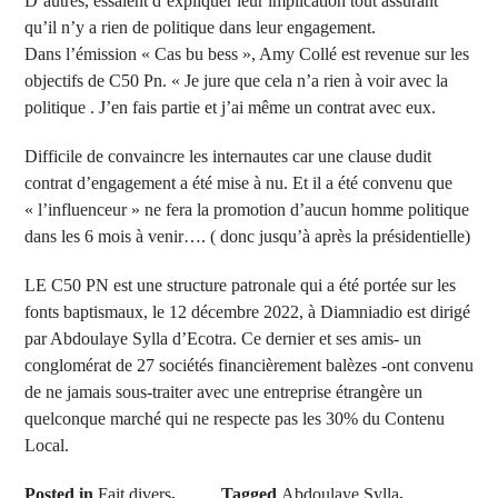
D’autres, essaient d’expliquer leur implication tout assurant
qu’il n’y a rien de politique dans leur engagement.
Dans l’émission « Cas bu bess », Amy Collé est revenue sur les
objectifs de C50 Pn. « Je jure que cela n’a rien à voir avec la
politique . J’en fais partie et j’ai même un contrat avec eux.
Difficile de convaincre les internautes car une clause dudit
contrat d’engagement a été mise à nu. Et il a été convenu que
« l’influenceur » ne fera la promotion d’aucun homme politique
dans les 6 mois à venir…. ( donc jusqu’à après la présidentielle)
LE C50 PN est une structure patronale qui a été portée sur les
fonts baptismaux, le 12 décembre 2022, à Diamniadio est dirigé
par Abdoulaye Sylla d’Ecotra. Ce dernier et ses amis- un
conglomérat de 27 sociétés financièrement balèzes -ont convenu
de ne jamais sous-traiter avec une entreprise étrangère un
quelconque marché qui ne respecte pas les 30% du Contenu
Local.
Posted in
Fait divers
,
Tagged
Abdoulaye Sylla
,